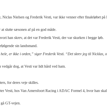
 Niclas Nielsen og Frederik Vesti, var ikke venner efter finaleløbet p
r at slutte sæsonen af på en god måde.
ori han skrev, at det var Frederik Vesti, der var skurken i begge løb.
erfølgende sin landsmand.
 hele, er ikke i orden,” siger Frederik Vesti. “Det skrev jeg til Nicklas,
 vedgår dog, at Vesti var lidt hård ved ham.
ers, for deres veje skilles.
 Peter Vesti, hos Van Amersfoort Racing i ADAC Formel 4, hvor han skal 
t gå GT-vejen.