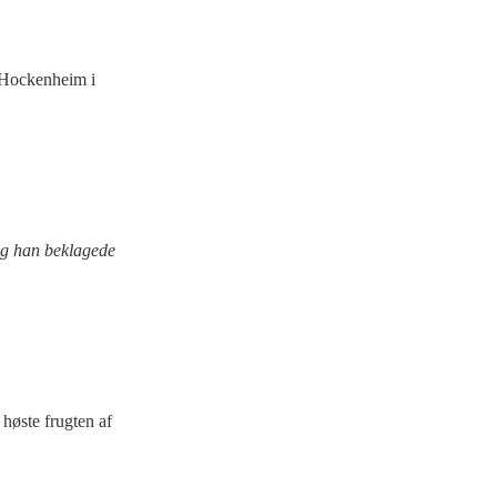
å Hockenheim i
 og han beklagede
høste frugten af