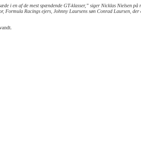
et sæde i en af de mest spændende GT-klasser,” siger Nicklas Nielsen på m
sor, Formula Racings ejers, Johnny Laursens søn Conrad Laursen, der e
vandt.