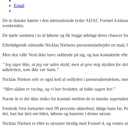
Email
De to danske kørere i den internationale tyske ADAC Formel 4-klasse,
weekenden.
De kørte sammen i to af løbene og fik begge ødelagt deres chancer fo
Efterfølgende udsendte Nicklas Nielsens pressemedarbejder en mail, hv
Men den ville Vesti ikke have siddende på sig, og han kontaktede eft
“Jeg siger ikke, at jeg var uden skyld, men at give mig skylden for det
udtalelsen, som ikke var hans.”
Nicklas Nielsen selv er også ked af ordlyden i presseudsendelsen, men
“Men sådan er racing, og vi har besluttet, at lukke sagen her.”
Næste år er der ikke risiko for kontakt mellem de to danske supertalent
Frederik Vest fortsætter med 99 procents sikkerhed, ifølge hans far,
det, han har lært om bilen, løbene og banerne i denne sæson.
Nicklas Nielsen er efter to sæsoner færdig med Formel 4, og ventes a