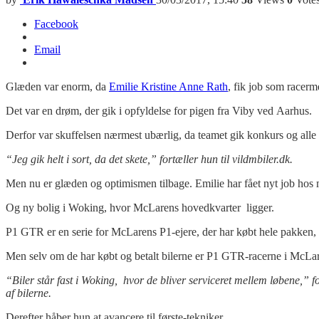
Facebook
Email
Glæden var enorm, da
Emilie Kristine Anne Rath
, fik job som racer
Det var en drøm, der gik i opfyldelse for pigen fra Viby ved Aarhus.
Derfor var skuffelsen nærmest ubærlig, da teamet gik konkurs og alle
“Jeg gik helt i sort, da det skete,” fortæller hun til vildmbiler.dk.
Men nu er glæden og optimismen tilbage. Emilie har fået nyt job h
Og ny bolig i Woking, hvor McLarens hovedkvarter ligger.
P1 GTR er en serie for McLarens P1-ejere, der har købt hele pakken, b
Men selv om de har købt og betalt bilerne er P1 GTR-racerne i McLar
“Biler står fast i Woking, hvor de bliver serviceret mellem løbene,” 
af bilerne.
Derefter håber hun at avancere til første-tekniker.