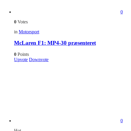
0
0
Votes
in
Motorsport
McLaren F1: MP4-30 præsenteret
0
Points
Upvote
Downvote
0
Hot