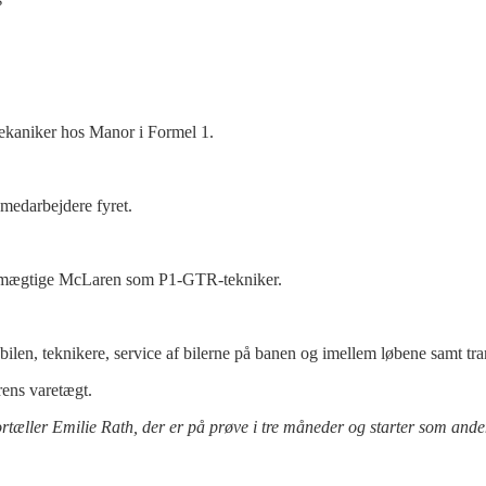
mekaniker hos Manor i Formel 1.
 medarbejdere fyret.
os mægtige McLaren som P1-GTR-tekniker.
ilen, teknikere, service af bilerne på banen og imellem løbene samt tra
ens varetægt.
fortæller Emilie Rath, der er på prøve i tre måneder og starter som and