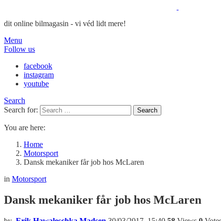
dit online bilmagasin - vi véd lidt mere!
Menu
Follow us
facebook
instagram
youtube
Search
Search for:
Search
You are here:
Home
Motorsport
Dansk mekaniker får job hos McLaren
in
Motorsport
Dansk mekaniker får job hos McLaren
by
Erik Hawaleschka Madsen
30/03/2017, 15:40
58
Views
0
Vote