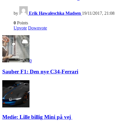
by
Erik Hawaleschka Madsen
19/11/2017, 21:08
0
Points
Upvote
Downvote
0
Sauber F1: Den nye C34-Ferrari
Medie: Lille billig Mini på vej