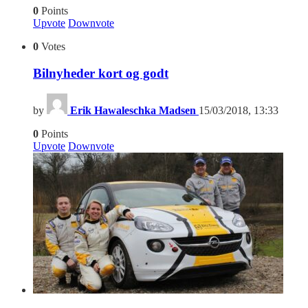
0
Points
Upvote
Downvote
0
Votes
Bilnyheder kort og godt
by
Erik Hawaleschka Madsen
15/03/2018, 13:33
0
Points
Upvote
Downvote