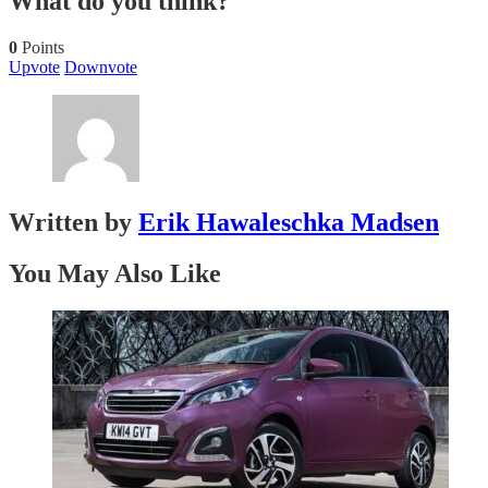
What do you think?
0
Points
Upvote
Downvote
Written by
Erik Hawaleschka Madsen
You May Also Like