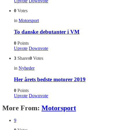
Upvote
Downvote
0
Votes
in
Motorsport
To danske debutanter i VM
0
Points
Upvote
Downvote
3
Shares
0
Votes
in
Nyheder
Her årets bedste motorer 2019
0
Points
Upvote
Downvote
More From:
Motorsport
9