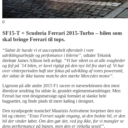
0
SF15-T = Scuderia Ferrari 2015-Turbo – bilen som
skal bringe Ferrari til tops.
“Sidste år havde vi et uacceptabelt efterslæb i vore
udviklingsarbejde og perfomance i bilerne”,
udtaler Teknisk
direktør James Allison helt ærligt.
“Vi har sikret os at alle svagheder
og fejl på `14 bilen, er lavet rigtigt på den nye bil fra start af. Vi har
over vinterperioden haft stor fokus på udvikling af vores powerunit,
der sidste år ikke kunne matche den stærke Mercedes motor”.
Ligesom på alle andre 2015 F1 racere er næsesektionen den mest
åbenlyse ændring fra sidste år, grundet reglementsændringer. Men
Ferrari har rent designmæssigt også formået at slanke hele
bagpartiet, og finde plads til mere køling i designet.
Den nyudpegede teamchef Maurizio Arrivabene lovpriser den nye
bil og citerer;
“Enzo Ferrari sagde engang, at den bedste bil, er den
bil der vinder løbet. Om den gør det, ved jeg ikke, for vi mangler se
dens performance på banen, men den er virkelig sexet!”.