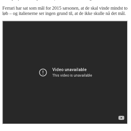
Ferrari har sat som mål for 2015 sæsonen, at de skal vinde mindst to
løb – og italienerne ser ingen grund til, at de ikke skulle nå det mål.