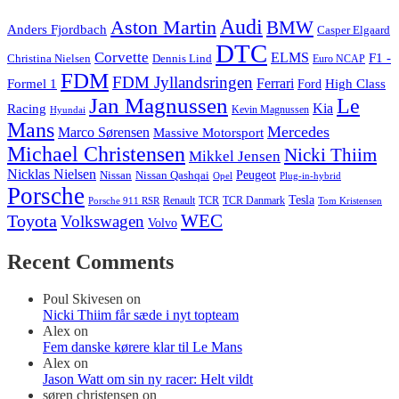
Audi
Aston Martin
BMW
Anders Fjordbach
Casper Elgaard
DTC
Corvette
ELMS
F1 -
Christina Nielsen
Dennis Lind
Euro NCAP
FDM
FDM Jyllandsringen
Ferrari
Formel 1
High Class
Ford
Jan Magnussen
Le
Kia
Racing
Kevin Magnussen
Hyundai
Mans
Mercedes
Marco Sørensen
Massive Motorsport
Michael Christensen
Nicki Thiim
Mikkel Jensen
Nicklas Nielsen
Nissan
Nissan Qashqai
Peugeot
Opel
Plug-in-hybrid
Porsche
Tesla
Renault
TCR
TCR Danmark
Tom Kristensen
Porsche 911 RSR
WEC
Toyota
Volkswagen
Volvo
Recent Comments
Poul Skivesen
on
Nicki Thiim får sæde i nyt topteam
Alex
on
Fem danske kørere klar til Le Mans
Alex
on
Jason Watt om sin ny racer: Helt vildt
søren christensen
on