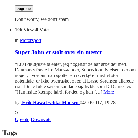
Don't worry, we don't spam
106
Views
0
Votes
in
Motorsport
Super-John er stolt over sin mester
“Et af de største talenter, jeg nogensinde har arbejdet med!
Danmarks første Le Mans-vinder, Super-John Nielsen, der om
nogen, hvordan man spotter en racerkører med et stort
potentiale, er ikke overrasket over, at Lasse Sørensen allerede
i sin første fulde sæson kan lade sig hylde som DTC-mester.
“Han måtte kæmpe hårdt for det, og han […]
More
by
Erik Hawaleschka Madsen
04/10/2017, 19:28
0
Upvote
Downvote
Tags