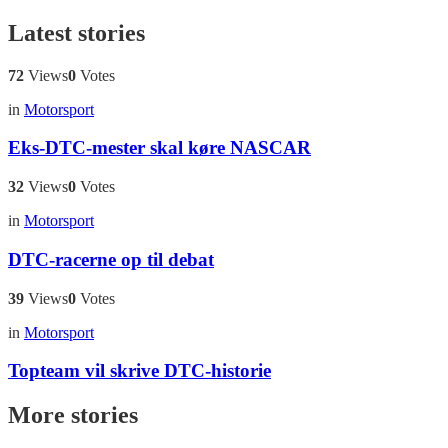
Latest stories
72
Views
0
Votes
in
Motorsport
Eks-DTC-mester skal køre NASCAR
32
Views
0
Votes
in
Motorsport
DTC-racerne op til debat
39
Views
0
Votes
in
Motorsport
Topteam vil skrive DTC-historie
More stories