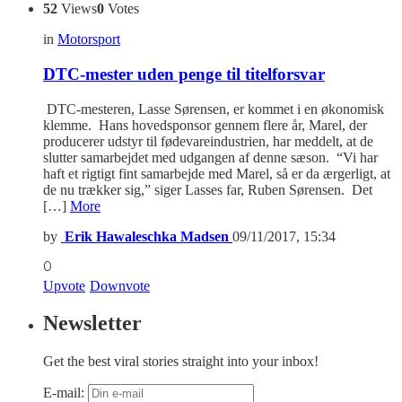
52
Views
0
Votes
in
Motorsport
DTC-mester uden penge til titelforsvar
DTC-mesteren, Lasse Sørensen, er kommet i en økonomisk
klemme. Hans hovedsponsor gennem flere år, Marel, der
producerer udstyr til fødevareindustrien, har meddelt, at de
slutter samarbejdet med udgangen af denne sæson. “Vi har
haft et rigtigt fint samarbejde med Marel, så er da ærgerligt, at
de nu trækker sig,” siger Lasses far, Ruben Sørensen. Det
[…]
More
by
Erik Hawaleschka Madsen
09/11/2017, 15:34
0
Upvote
Downvote
Newsletter
Get the best viral stories straight into your inbox!
E-mail: