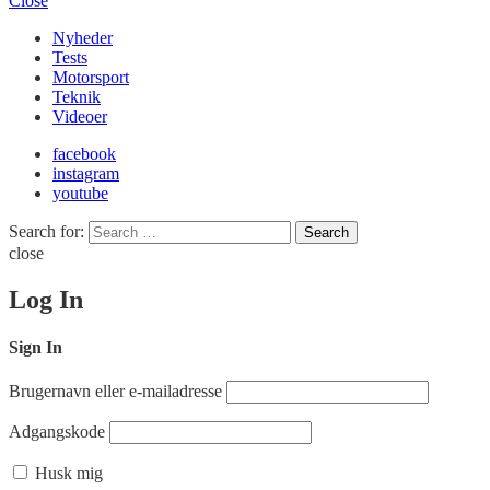
Close
Nyheder
Tests
Motorsport
Teknik
Videoer
facebook
instagram
youtube
Search for:
Search
close
Log In
Sign In
Brugernavn eller e-mailadresse
Adgangskode
Husk mig