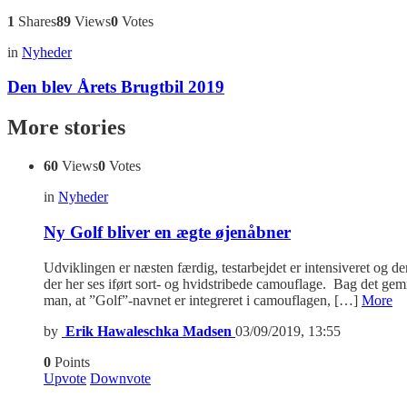
1
Shares
89
Views
0
Votes
in
Nyheder
Den blev Årets Brugtbil 2019
More stories
60
Views
0
Votes
in
Nyheder
Ny Golf bliver en ægte øjenåbner
Udviklingen er næsten færdig, testarbejdet er intensiveret og d
der her ses iført sort- og hvidstribede camouflage. Bag det ge
man, at ”Golf”-navnet er integreret i camouflagen, […]
More
by
Erik Hawaleschka Madsen
03/09/2019, 13:55
0
Points
Upvote
Downvote