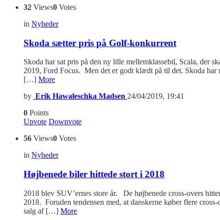
32
Views
0
Votes
in
Nyheder
Skoda sætter pris på Golf-konkurrent
Skoda har sat pris på den ny lille mellemklassebil, Scala, der 
2019, Ford Focus. Men det er godt klædt på til det. Skoda har m
[…]
More
by
Erik Hawaleschka Madsen
24/04/2019, 19:41
0
Points
Upvote
Downvote
56
Views
0
Votes
in
Nyheder
Højbenede biler hittede stort i 2018
2018 blev SUV’ernes store år. De højbenede cross-overs hitter st
2018. Foruden tendensen med, at danskerne køber flere cross-ove
salg af […]
More