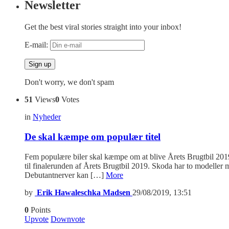
Newsletter
Get the best viral stories straight into your inbox!
E-mail:
Don't worry, we don't spam
51
Views
0
Votes
in
Nyheder
De skal kæmpe om populær titel
Fem populære biler skal kæmpe om at blive Årets Brugtbil 201
til finalerunden af Årets Brugtbil 2019. Skoda har to modeller m
Debutantnerver kan […]
More
by
Erik Hawaleschka Madsen
29/08/2019, 13:51
0
Points
Upvote
Downvote