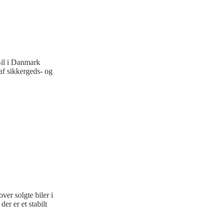
Bil i Danmark
af sikkergeds- og
ver solgte biler i
er er et stabilt