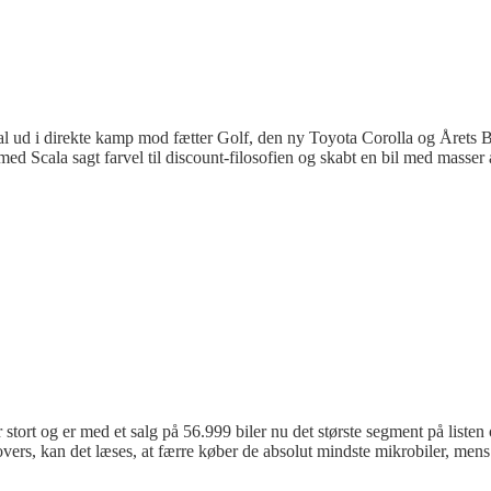
skal ud i direkte kamp mod fætter Golf, den ny Toyota Corolla og Årets 
ed Scala sagt farvel til discount-filosofien og skabt en bil med masser 
ort og er med et salg på 56.999 biler nu det største segment på listen o
rs, kan det læses, at færre køber de absolut mindste mikrobiler, mens d