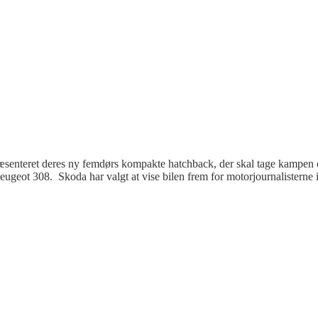
æsenteret deres ny femdørs kompakte hatchback, der skal tage kampen
ot 308. Skoda har valgt at vise bilen frem for motorjournalisterne i I