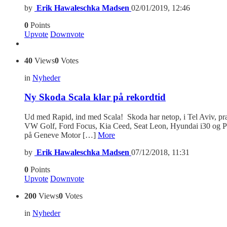
by
Erik Hawaleschka Madsen
02/01/2019, 12:46
0
Points
Upvote
Downvote
40
Views
0
Votes
in
Nyheder
Ny Skoda Scala klar på rekordtid
Ud med Rapid, ind med Scala! Skoda har netop, i Tel Aviv, pr
VW Golf, Ford Focus, Kia Ceed, Seat Leon, Hyundai i30 og Peuge
på Geneve Motor […]
More
by
Erik Hawaleschka Madsen
07/12/2018, 11:31
0
Points
Upvote
Downvote
200
Views
0
Votes
in
Nyheder