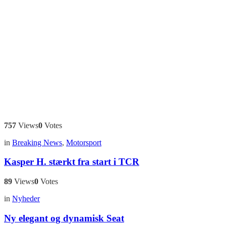
757
Views
0
Votes
in
Breaking News
,
Motorsport
Kasper H. stærkt fra start i TCR
89
Views
0
Votes
in
Nyheder
Ny elegant og dynamisk Seat