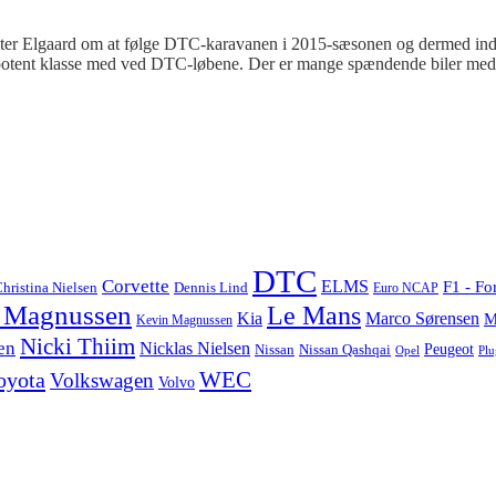
eter Elgaard om at følge DTC-karavanen i 2015-sæsonen og dermed ind
 så potent klasse med ved DTC-løbene. Der er mange spændende biler med
DTC
Corvette
ELMS
F1 - Fo
hristina Nielsen
Dennis Lind
Euro NCAP
 Magnussen
Le Mans
Marco Sørensen
Kia
M
Kevin Magnussen
Nicki Thiim
en
Nicklas Nielsen
Nissan
Nissan Qashqai
Peugeot
Opel
Plu
WEC
oyota
Volkswagen
Volvo