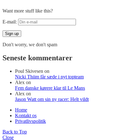
Want more stuff like this?
E-mail:
Don't worry, we don't spam
Seneste kommentarer
Poul Skivesen
on
Nicki Thiim får sæde i nyt topteam
Alex
on
Fem danske kørere klar til Le Mans
Alex
on
Jason Watt om sin ny racer: Helt vildt
Home
Kontakt os
Privatlivspolitik
Back to Top
Close