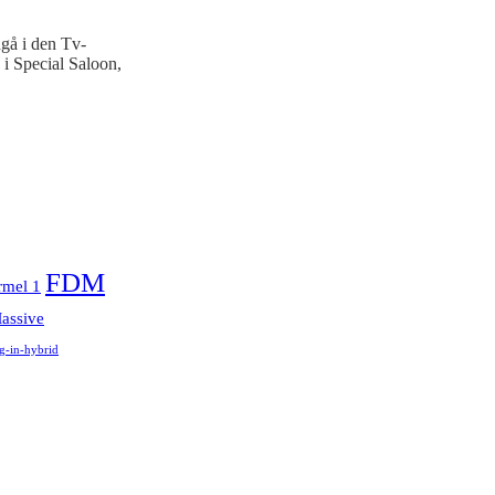
gå i den Tv-
 i Special Saloon,
FDM
rmel 1
assive
g-in-hybrid