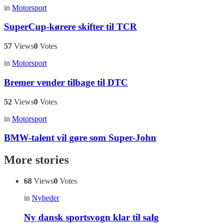
in
Motorsport
SuperCup-kørere skifter til TCR
57
Views
0
Votes
in
Motorsport
Bremer vender tilbage til DTC
52
Views
0
Votes
in
Motorsport
BMW-talent vil gøre som Super-John
More stories
68
Views
0
Votes
in
Nyheder
Ny dansk sportsvogn klar til salg