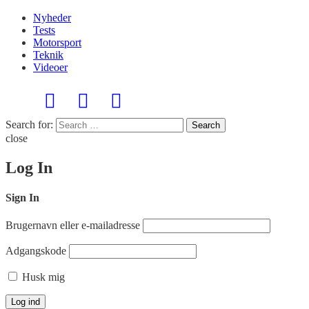
Nyheder
Tests
Motorsport
Teknik
Videoer
Search for:
Search
close
Log In
Sign In
Brugernavn eller e-mailadresse
Adgangskode
Husk mig