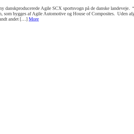
n ny danskproducerede Agile SCX sportsvogn på de danske landeveje. “D
ilen, som bygges af Agile Automotive og House of Composites. Uden af
landt andet […]
More