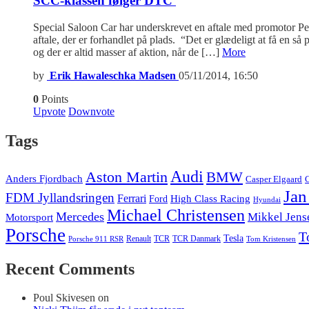
SCC-klassen følger DTC
Special Saloon Car har underskrevet en aftale med promotor P
aftale, der er forhandlet på plads. “Det er glædeligt at få en
og der er altid masser af aktion, når de […]
More
by
Erik Hawaleschka Madsen
05/11/2014, 16:50
0
Points
Upvote
Downvote
Tags
Audi
Aston Martin
BMW
Anders Fjordbach
Casper Elgaard
C
Jan
FDM Jyllandsringen
Ferrari
High Class Racing
Ford
Hyundai
Michael Christensen
Mercedes
Mikkel Jens
Motorsport
Porsche
T
Tesla
Renault
TCR
TCR Danmark
Tom Kristensen
Porsche 911 RSR
Recent Comments
Poul Skivesen
on