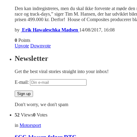
Den kan indregistreres, men du skal ikke forvente at møde de
race og track-days,” siger Tim M. Hansen, der har udviklet b
prisen 499.000 kr. Derfor! House of Composites producerer b
by
Erik Hawaleschka Madsen
14/08/2017, 16:08
0
Points
Upvote
Downvote
Newsletter
Get the best viral stories straight into your inbox!
E-mail:
Don't worry, we don't spam
52
Views
0
Votes
in
Motorsport