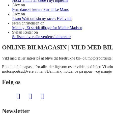
Nicki Thiim får sæde i nyt topteam
Alex
on
Fem danske kørere klar til Le Mans
Alex
on
Jason Watt om sin ny racer: Helt vildt
søren christensen
on
Mening: Et skridt tilbage for Møller Madsen
Stefan Reiter
on
Se listen over alle verdens bilmærker
ONLINE BILMAGASIN | VILD MED BI
Vild med Biler satser på at blive dit foretrukne bil- og motorsportssite
Et online bilmagasin for alle, der ligesom os er vilde med biler. Vi ar
motorsportsudøvere vi har i Danmark, holder os på ajour – og mange 
Følg os
Newsletter