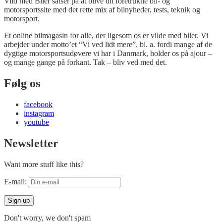
Vild med Biler satser på at blive dit foretrukne bil- og
motorsportssite med det rette mix af bilnyheder, tests, teknik og
motorsport.
Et online bilmagasin for alle, der ligesom os er vilde med biler. Vi
arbejder under motto’et “Vi ved lidt mere”, bl. a. fordi mange af de
dygtige motorsportsudøvere vi har i Danmark, holder os på ajour –
og mange gange på forkant. Tak – bliv ved med det.
Følg os
facebook
instagram
youtube
Newsletter
Want more stuff like this?
E-mail:
Don't worry, we don't spam