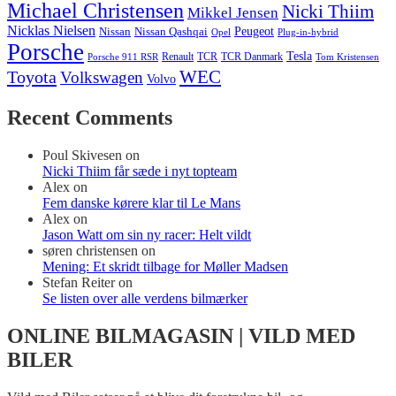
Michael Christensen
Nicki Thiim
Mikkel Jensen
Nicklas Nielsen
Nissan
Nissan Qashqai
Peugeot
Opel
Plug-in-hybrid
Porsche
Tesla
Renault
TCR
TCR Danmark
Tom Kristensen
Porsche 911 RSR
WEC
Toyota
Volkswagen
Volvo
Recent Comments
Poul Skivesen
on
Nicki Thiim får sæde i nyt topteam
Alex
on
Fem danske kørere klar til Le Mans
Alex
on
Jason Watt om sin ny racer: Helt vildt
søren christensen
on
Mening: Et skridt tilbage for Møller Madsen
Stefan Reiter
on
Se listen over alle verdens bilmærker
ONLINE BILMAGASIN | VILD MED
BILER