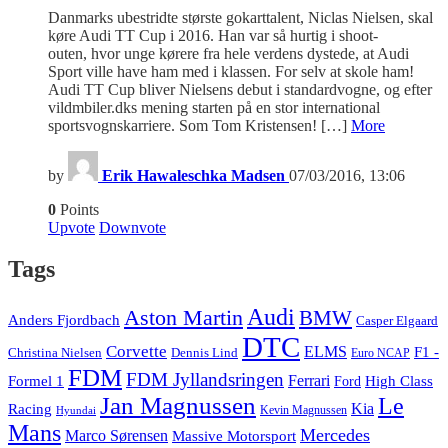
Danmarks ubestridte største gokarttalent, Niclas Nielsen, skal
køre Audi TT Cup i 2016. Han var så hurtig i shoot-
outen, hvor unge kørere fra hele verdens dystede, at Audi
Sport ville have ham med i klassen. For selv at skole ham!
Audi TT Cup bliver Nielsens debut i standardvogne, og efter
vildmbiler.dks mening starten på en stor international
sportsvognskarriere. Som Tom Kristensen! […]
More
by
Erik Hawaleschka Madsen
07/03/2016, 13:06
0
Points
Upvote
Downvote
Tags
Audi
Aston Martin
BMW
Anders Fjordbach
Casper Elgaard
DTC
Corvette
ELMS
F1 -
Christina Nielsen
Dennis Lind
Euro NCAP
FDM
FDM Jyllandsringen
Ferrari
Formel 1
High Class
Ford
Jan Magnussen
Le
Kia
Racing
Kevin Magnussen
Hyundai
Mans
Mercedes
Marco Sørensen
Massive Motorsport