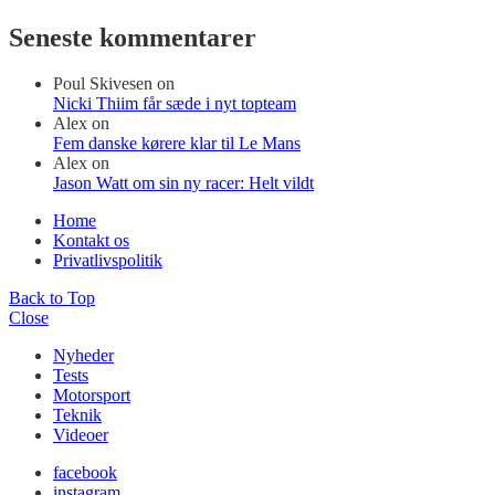
Seneste kommentarer
Poul Skivesen
on
Nicki Thiim får sæde i nyt topteam
Alex
on
Fem danske kørere klar til Le Mans
Alex
on
Jason Watt om sin ny racer: Helt vildt
Home
Kontakt os
Privatlivspolitik
Back to Top
Close
Nyheder
Tests
Motorsport
Teknik
Videoer
facebook
instagram