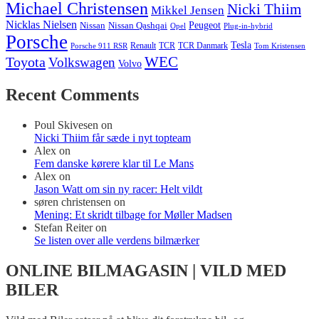
Michael Christensen
Nicki Thiim
Mikkel Jensen
Nicklas Nielsen
Nissan
Nissan Qashqai
Peugeot
Opel
Plug-in-hybrid
Porsche
Tesla
Renault
TCR
TCR Danmark
Tom Kristensen
Porsche 911 RSR
WEC
Toyota
Volkswagen
Volvo
Recent Comments
Poul Skivesen
on
Nicki Thiim får sæde i nyt topteam
Alex
on
Fem danske kørere klar til Le Mans
Alex
on
Jason Watt om sin ny racer: Helt vildt
søren christensen
on
Mening: Et skridt tilbage for Møller Madsen
Stefan Reiter
on
Se listen over alle verdens bilmærker
ONLINE BILMAGASIN | VILD MED
BILER