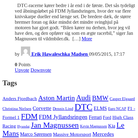
DTC-racerne kører bedre i år end i de første. Det sås tydeligt
ved åbningsløbet på FDM Jyllandsringen, hvor der var flere
knivskarpe dueller end længe set. De bredere dæk, de større
bremser foran og ikke mindst det mindre svinghjul på
motoren har gjort godt. “Bilen kører nu derhen, hvor jeg vil
have den, og den opfører sig som en ægte racerbil,” siger Jan
Magnussen til vildmbiler.dk. […]
More
by
Erik Hawaleschka Madsen
09/05/2015, 17:17
0
Points
Upvote
Downvote
Tags
Audi
Aston Martin
BMW
Anders Fjordbach
Casper Elgaard
DTC
Corvette
ELMS
F1 -
Christina Nielsen
Dennis Lind
Euro NCAP
FDM
FDM Jyllandsringen
Ferrari
Formel 1
High Class
Ford
Jan Magnussen
Le
Kia
Racing
Kevin Magnussen
Hyundai
Mans
Mercedes
Marco Sørensen
Massive Motorsport