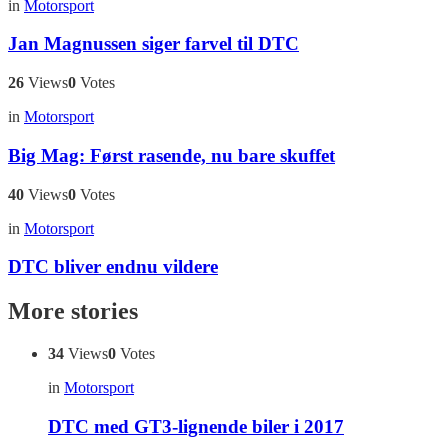
in
Motorsport
Jan Magnussen siger farvel til DTC
26
Views
0
Votes
in
Motorsport
Big Mag: Først rasende, nu bare skuffet
40
Views
0
Votes
in
Motorsport
DTC bliver endnu vildere
More stories
34
Views
0
Votes
in
Motorsport
DTC med GT3-lignende biler i 2017