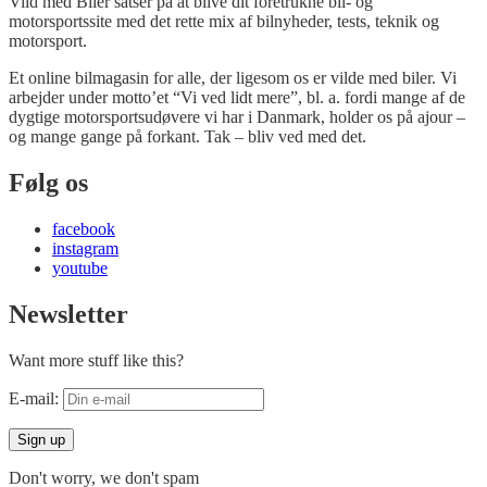
Vild med Biler satser på at blive dit foretrukne bil- og
motorsportssite med det rette mix af bilnyheder, tests, teknik og
motorsport.
Et online bilmagasin for alle, der ligesom os er vilde med biler. Vi
arbejder under motto’et “Vi ved lidt mere”, bl. a. fordi mange af de
dygtige motorsportsudøvere vi har i Danmark, holder os på ajour –
og mange gange på forkant. Tak – bliv ved med det.
Følg os
facebook
instagram
youtube
Newsletter
Want more stuff like this?
E-mail:
Don't worry, we don't spam