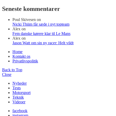
Seneste kommentarer
Poul Skivesen
on
Nicki Thiim får sæde i nyt topteam
Alex
on
Fem danske kørere klar til Le Mans
Alex
on
Jason Watt om sin ny racer: Helt vildt
Home
Kontakt os
Privatlivspolitik
Back to Top
Close
Nyheder
Tests
Motorsport
Teknik
Videoer
facebook
instagram