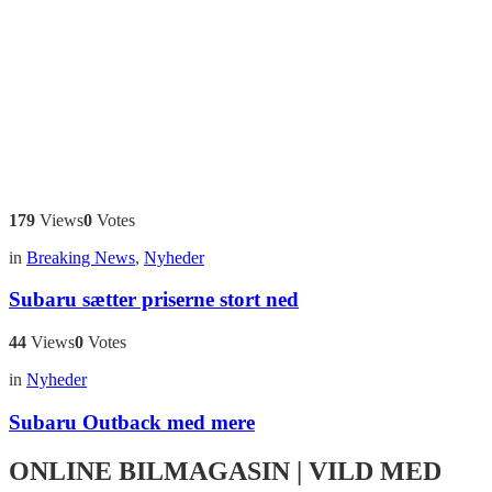
179
Views
0
Votes
in
Breaking News
,
Nyheder
Subaru sætter priserne stort ned
44
Views
0
Votes
in
Nyheder
Subaru Outback med mere
ONLINE BILMAGASIN | VILD MED