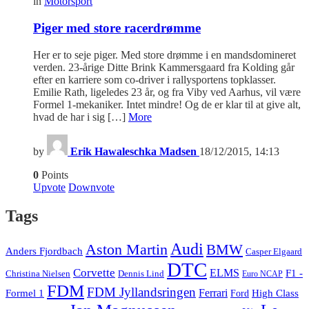
in
Motorsport
Piger med store racerdrømme
Her er to seje piger. Med store drømme i en mandsdomineret
verden. 23-årige Ditte Brink Kammersgaard fra Kolding går
efter en karriere som co-driver i rallysportens topklasser.
Emilie Rath, ligeledes 23 år, og fra Viby ved Aarhus, vil være
Formel 1-mekaniker. Intet mindre! Og de er klar til at give alt,
hvad de har i sig […]
More
by
Erik Hawaleschka Madsen
18/12/2015, 14:13
0
Points
Upvote
Downvote
Tags
Audi
Aston Martin
BMW
Anders Fjordbach
Casper Elgaard
DTC
Corvette
ELMS
F1 -
Christina Nielsen
Dennis Lind
Euro NCAP
FDM
FDM Jyllandsringen
Ferrari
Formel 1
High Class
Ford