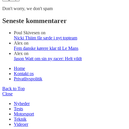
Don't worry, we don't spam
Seneste kommentarer
Poul Skivesen
on
Nicki Thiim får sæde i nyt topteam
Alex
on
Fem danske kørere klar til Le Mans
Alex
on
Jason Watt om sin ny racer: Helt vildt
Home
Kontakt os
Privatlivspolitik
Back to Top
Close
Nyheder
Tests
Motorsport
Teknik
Videoer