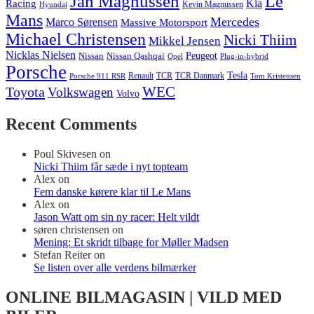
Jan Magnussen
Le
Kia
Racing
Kevin Magnussen
Hyundai
Mans
Mercedes
Marco Sørensen
Massive Motorsport
Michael Christensen
Nicki Thiim
Mikkel Jensen
Nicklas Nielsen
Nissan
Nissan Qashqai
Peugeot
Opel
Plug-in-hybrid
Porsche
Tesla
Renault
TCR
TCR Danmark
Tom Kristensen
Porsche 911 RSR
WEC
Toyota
Volkswagen
Volvo
Recent Comments
Poul Skivesen
on
Nicki Thiim får sæde i nyt topteam
Alex
on
Fem danske kørere klar til Le Mans
Alex
on
Jason Watt om sin ny racer: Helt vildt
søren christensen
on
Mening: Et skridt tilbage for Møller Madsen
Stefan Reiter
on
Se listen over alle verdens bilmærker
ONLINE BILMAGASIN | VILD MED