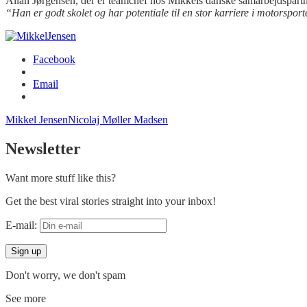
Allan Jørgensen, der er teamchef hos Mikkels danske samarbejdspartne
“Han er godt skolet og har potentiale til en stor karriere i motorspor
Facebook
Email
Mikkel Jensen
Nicolaj Møller Madsen
Newsletter
Want more stuff like this?
Get the best viral stories straight into your inbox!
E-mail:
Don't worry, we don't spam
See more