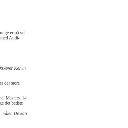
unge er på vej.
r med Audi-
ikskører Kelvin
r der store
mel Masters. 14
lge det bedste
nå målet. De kan