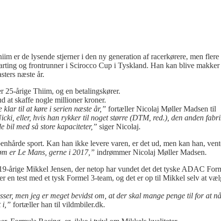
er de lysende stjerner i den ny generation af racerkørere, men flere 
karting og frontrunner i Scirocco Cup i Tyskland. Han kan blive makke
ters næste år.
er 25-årige Thiim, og en betalingskører.
d at skaffe nogle millioner kroner.
klar til at køre i serien næste år,”
fortæller Nicolaj Møller Madsen til
ki, eller, hvis han rykker til noget større (DTM, red.), den anden fabr
e bil med så store kapaciteter,”
siger Nicolaj.
enhårde sport. Kan han ikke levere varen, er det ud, men kan han, vente
øm er Le Mans, gerne i 2017,”
indrømmer Nicolaj Møller Madsen.
r 19-årige Mikkel Jensen, der netop har vundet det det tyske ADAC For
ger en test med et tysk Formel 3-team, og det er op til Mikkel selv at væ
lasser, men jeg er meget bevidst om, at der skal mange penge til for at 
 i,”
fortæller han til vildmbiler.dk.