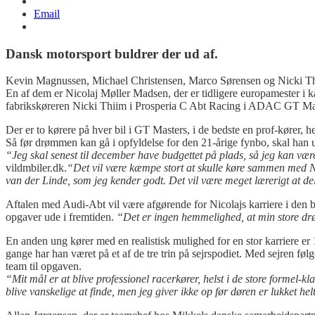
Email
Dansk motorsport buldrer der ud af.
Kevin Magnussen, Michael Christensen, Marco Sørensen og Nicki Thiim 
En af dem er Nicolaj Møller Madsen, der er tidligere europamester i 
fabrikskøreren Nicki Thiim i Prosperia C Abt Racing i ADAC GT Mas
Der er to kørere på hver bil i GT Masters, i de bedste en prof-kører, h
Så før drømmen kan gå i opfyldelse for den 21-årige fynbo, skal han u
“Jeg skal senest til december have budgettet på plads, så jeg kan være 
vildmbiler.dk.
“Det vil være kæmpe stort at skulle køre sammen med Nic
van der Linde, som jeg kender godt. Det vil være meget lærerigt at del
Aftalen med Audi-Abt vil være afgørende for Nicolajs karriere i den b
opgaver ude i fremtiden.
“Det er ingen hemmelighed, at min store dr
En anden ung kører med en realistisk mulighed for en stor karriere e
gange har han været på et af de tre trin på sejrspodiet. Med sejren føl
team til opgaven.
“Mit mål er at blive professionel racerkører, helst i de store formel-k
blive vanskelige at finde, men jeg giver ikke op før døren er lukket helt