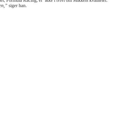
r, Formula Racing, er ikke i tvivl om Mikkels kvaliteter.
ten,”
siger han.