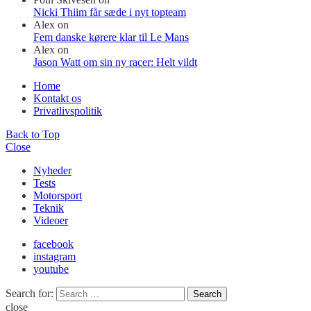
Nicki Thiim får sæde i nyt topteam
Alex
on
Fem danske kørere klar til Le Mans
Alex
on
Jason Watt om sin ny racer: Helt vildt
Home
Kontakt os
Privatlivspolitik
Back to Top
Close
Nyheder
Tests
Motorsport
Teknik
Videoer
facebook
instagram
youtube
Search for:
Search
close