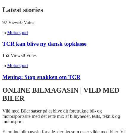
Latest stories
97
Views
0
Votes
in
Motorsport
TCR kan blive ny dansk topklasse
152
Views
0
Votes
in
Motorsport
Mening: Stop snakken om TCR
ONLINE BILMAGASIN | VILD MED
BILER
Vild med Biler satser på at blive dit foretrukne bil- og
motorsportssite med det rette mix af bilnyheder, tests, teknik og
motorsport.
Et online bilmagasin for alle, der ligesom os er vilde med biler. Vi