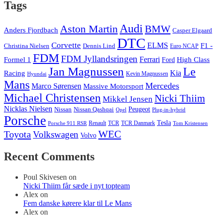
Tags
Audi
Aston Martin
BMW
Anders Fjordbach
Casper Elgaard
DTC
Corvette
ELMS
F1 -
Christina Nielsen
Dennis Lind
Euro NCAP
FDM
FDM Jyllandsringen
Ferrari
Formel 1
High Class
Ford
Jan Magnussen
Le
Kia
Racing
Kevin Magnussen
Hyundai
Mans
Mercedes
Marco Sørensen
Massive Motorsport
Michael Christensen
Nicki Thiim
Mikkel Jensen
Nicklas Nielsen
Nissan
Nissan Qashqai
Peugeot
Opel
Plug-in-hybrid
Porsche
Tesla
Renault
TCR
TCR Danmark
Tom Kristensen
Porsche 911 RSR
WEC
Toyota
Volkswagen
Volvo
Recent Comments
Poul Skivesen
on
Nicki Thiim får sæde i nyt topteam
Alex
on
Fem danske kørere klar til Le Mans
Alex
on