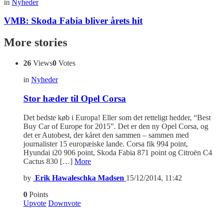
in
Nyheder
VMB: Skoda Fabia bliver årets hit
More stories
26
Views
0
Votes
in
Nyheder
Stor hæder til Opel Corsa
Det bedste køb i Europa! Eller som det retteligt hedder, “Best
Buy Car of Europe for 2015”. Det er den ny Opel Corsa, og
det er Autobest, der kåret den sammen – sammen med
journalister 15 europæiske lande. Corsa fik 994 point,
Hyundai i20 906 point, Skoda Fabia 871 point og Citroën C4
Cactus 830 […]
More
by
Erik Hawaleschka Madsen
15/12/2014, 11:42
0
Points
Upvote
Downvote