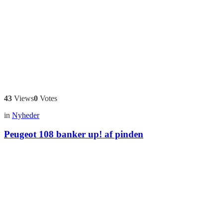
43
Views
0
Votes
in
Nyheder
Peugeot 108 banker up! af pinden