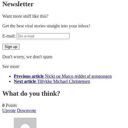
Newsletter
Want more stuff like this?
Get the best viral stories straight into your inbox!
E-mail:
Don't worry, we don't spam
See more
Previous article
Nicki og Marco reddet af gongongen
Next article
Tillykke Michael Christensen
What do you think?
0
Points
Upvote
Downvote