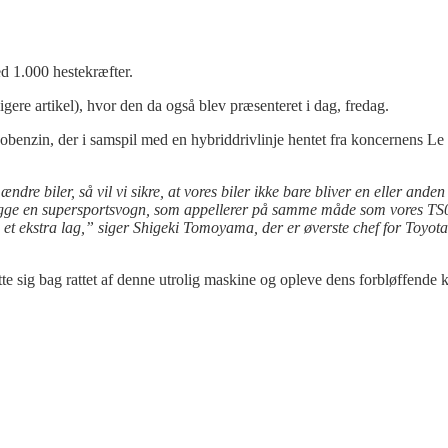
 1.000 hestekræfter.
gere artikel), hvor den da også blev præsenteret i dag, fredag.
bobenzin, der i samspil med en hybriddrivlinje hentet fra koncernens L
ndre biler, så vil vi sikre, at vores biler ikke bare bliver en eller ande
t bygge en supersportsvogn, som appellerer på samme måde som vores T
 et ekstra lag,” siger Shigeki Tomoyama, der er øverste chef for Toyota
te sig bag rattet af denne utrolig maskine og opleve dens forbløffende 