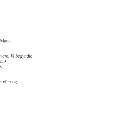
e Mans
n vare. Vi begyndte
S050
s
kræfter og