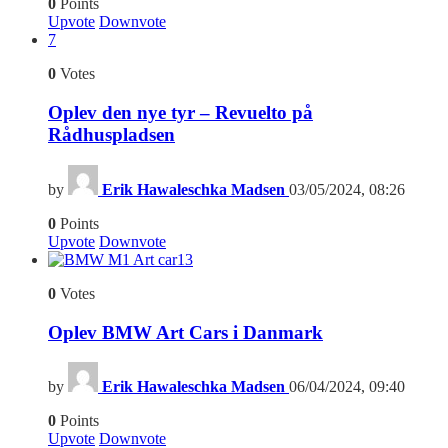
0
Points
Upvote
Downvote
7
0
Votes
Oplev den nye tyr – Revuelto på
Rådhuspladsen
by
Erik Hawaleschka Madsen
03/05/2024, 08:26
0
Points
Upvote
Downvote
13
0
Votes
Oplev BMW Art Cars i Danmark
by
Erik Hawaleschka Madsen
06/04/2024, 09:40
0
Points
Upvote
Downvote