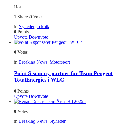
Hot
1
Shares
0
Votes
in
Nyheder
,
Teknik
0
Points
Upvote
Downvote
4
0
Votes
in
Breaking News
,
Motorsport
Point S som ny partner for Team Peugeot
TotalEnergies i WEC
0
Points
Upvote
Downvote
5
0
Votes
in
Breaking News
,
Nyheder