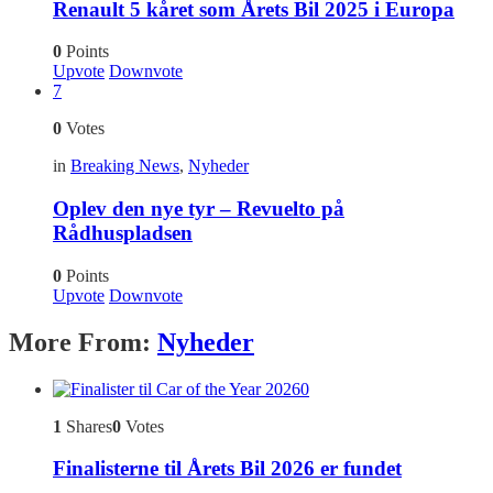
Renault 5 kåret som Årets Bil 2025 i Europa
0
Points
Upvote
Downvote
7
0
Votes
in
Breaking News
,
Nyheder
Oplev den nye tyr – Revuelto på
Rådhuspladsen
0
Points
Upvote
Downvote
More From:
Nyheder
0
1
Shares
0
Votes
Finalisterne til Årets Bil 2026 er fundet