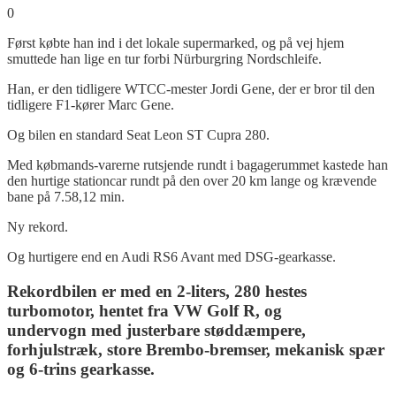
0
Først købte han ind i det lokale supermarked, og på vej hjem
smuttede han lige en tur forbi Nürburgring Nordschleife.
Han, er den tidligere WTCC-mester Jordi Gene, der er bror til den
tidligere F1-kører Marc Gene.
Og bilen en standard Seat Leon ST Cupra 280.
Med købmands-varerne rutsjende rundt i bagagerummet kastede han
den hurtige stationcar rundt på den over 20 km lange og krævende
bane på 7.58,12 min.
Ny rekord.
Og hurtigere end en Audi RS6 Avant med DSG-gearkasse.
Rekordbilen er med en 2-liters, 280 hestes
turbomotor, hentet fra VW Golf R, og
undervogn med justerbare støddæmpere,
forhjulstræk, store Brembo-bremser, mekanisk spær
og 6-trins gearkasse.