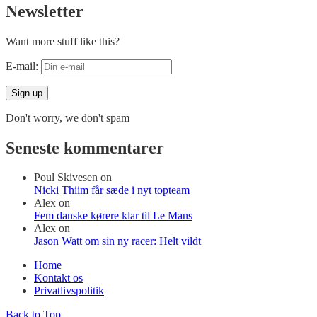
Newsletter
Want more stuff like this?
E-mail:
Don't worry, we don't spam
Seneste kommentarer
Poul Skivesen
on
Nicki Thiim får sæde i nyt topteam
Alex
on
Fem danske kørere klar til Le Mans
Alex
on
Jason Watt om sin ny racer: Helt vildt
Home
Kontakt os
Privatlivspolitik
Back to Top