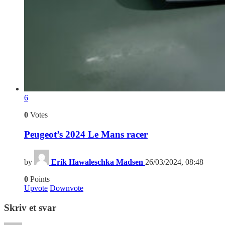
6
0
Votes
Peugeot’s 2024 Le Mans racer
by
Erik Hawaleschka Madsen
26/03/2024, 08:48
0
Points
Upvote
Downvote
Skriv et svar