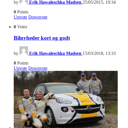
by
Erik Hawaleschka Madsen
25/05/2015, 19:34
0
Points
Upvote
Downvote
0
Votes
Bilnyheder kort og godt
by
Erik Hawaleschka Madsen
15/03/2018, 13:33
0
Points
Upvote
Downvote