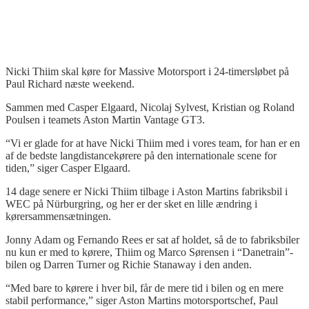
Nicki Thiim skal køre for Massive Motorsport i 24-timersløbet på
Paul Richard næste weekend.
Sammen med Casper Elgaard, Nicolaj Sylvest, Kristian og Roland
Poulsen i teamets Aston Martin Vantage GT3.
“Vi er glade for at have Nicki Thiim med i vores team, for han er en
af de bedste langdistancekørere på den internationale scene for
tiden,” siger Casper Elgaard.
14 dage senere er Nicki Thiim tilbage i Aston Martins fabriksbil i
WEC på Nürburgring, og her er der sket en lille ændring i
kørersammensætningen.
Jonny Adam og Fernando Rees er sat af holdet, så de to fabriksbiler
nu kun er med to kørere, Thiim og Marco Sørensen i “Danetrain”-
bilen og Darren Turner og Richie Stanaway i den anden.
“Med bare to kørere i hver bil, får de mere tid i bilen og en mere
stabil performance,” siger Aston Martins motorsportschef, Paul