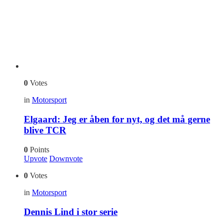
0
Votes
in
Motorsport
Elgaard: Jeg er åben for nyt, og det må gerne
blive TCR
0
Points
Upvote
Downvote
0
Votes
in
Motorsport
Dennis Lind i stor serie