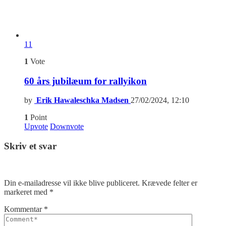
11
1
Vote
60 års jubilæum for rallyikon
by
Erik Hawaleschka Madsen
27/02/2024, 12:10
1
Point
Upvote
Downvote
Skriv et svar
Din e-mailadresse vil ikke blive publiceret.
Krævede felter er
markeret med
*
Kommentar
*