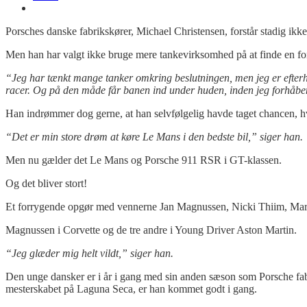
Porsches danske fabrikskører, Michael Christensen, forstår stadig ikk
Men han har valgt ikke bruge mere tankevirksomhed på at finde en fo
“Jeg har tænkt mange tanker omkring beslutningen, men jeg er efterhå
racer. Og på den måde får banen ind under huden, inden jeg forhåbent
Han indrømmer dog gerne, at han selvfølgelig havde taget chancen, hvi
“Det er min store drøm at køre Le Mans i den bedste bil,” siger han.
Men nu gælder det Le Mans og Porsche 911 RSR i GT-klassen.
Og det bliver stort!
Et forrygende opgør med vennerne Jan Magnussen, Nicki Thiim, Mar
Magnussen i Corvette og de tre andre i Young Driver Aston Martin.
“Jeg glæder mig helt vildt,” siger han.
Den unge dansker er i år i gang med sin anden sæson som Porsche f
mesterskabet på Laguna Seca, er han kommet godt i gang.