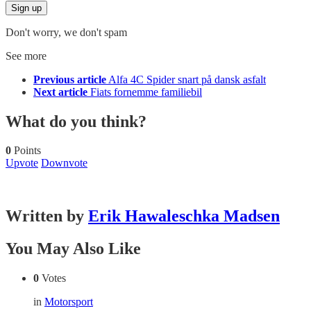
Don't worry, we don't spam
See more
Previous article
Alfa 4C Spider snart på dansk asfalt
Next article
Fiats fornemme familiebil
What do you think?
0
Points
Upvote
Downvote
Written by
Erik Hawaleschka Madsen
You May Also Like
0
Votes
in
Motorsport