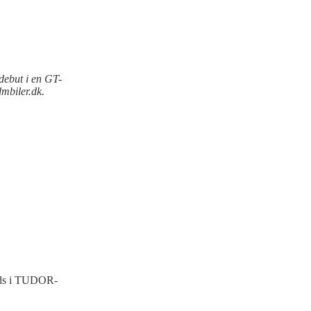
debut i en GT-
dmbiler.dk.
lads i TUDOR-