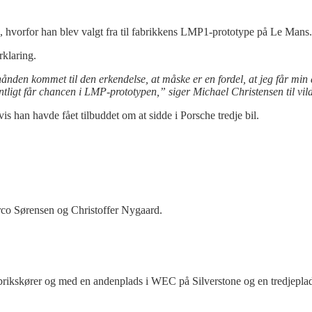
e, hvorfor han blev valgt fra til fabrikkens LMP1-prototype på Le Mans.
rklaring.
nden kommet til den erkendelse, at måske er en fordel, at jeg får min 
ligt får chancen i LMP-prototypen,” siger Michael Christensen til vil
s han havde fået tilbuddet om at sidde i Porsche tredje bil.
co Sørensen og Christoffer Nygaard.
abrikskører og med en andenplads i WEC på Silverstone og en tredjep