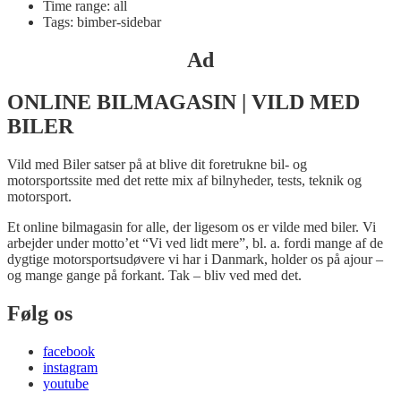
Time range: all
Tags: bimber-sidebar
Ad
ONLINE BILMAGASIN | VILD MED
BILER
Vild med Biler satser på at blive dit foretrukne bil- og
motorsportssite med det rette mix af bilnyheder, tests, teknik og
motorsport.
Et online bilmagasin for alle, der ligesom os er vilde med biler. Vi
arbejder under motto’et “Vi ved lidt mere”, bl. a. fordi mange af de
dygtige motorsportsudøvere vi har i Danmark, holder os på ajour –
og mange gange på forkant. Tak – bliv ved med det.
Følg os
facebook
instagram
youtube