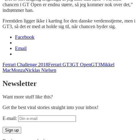
chancen i GT Open er endnu større, så jeg kommer nok over det,”
indrømmer han.
Fremtiden ligger ikke i karting for den danske verdensstjerne, men i
GT3, så det er med at holde sig til, når chancen byder sig.
Facebook
Email
Ferrari Challenge 2018
Ferrari GT3
GT Open
GT3
Mikkel
Mac
Monza
Nicklas Nielsen
Newsletter
Want more stuff like this?
Get the best viral stories straight into your inbox!
E-mail: