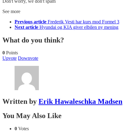
Don't worry, we don't spam
See more
Previous article
Frederik Vesti har kurs mod Formel 3
Next article
Hyundai og KIA giver elbilen ny mening
What do you think?
0
Points
Upvote
Downvote
Written by
Erik Hawaleschka Madsen
You May Also Like
0
Votes