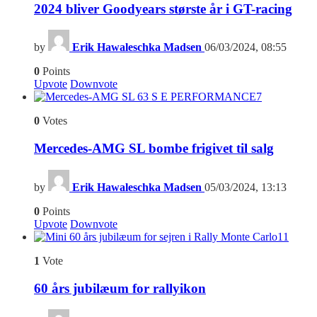
2024 bliver Goodyears største år i GT-racing
by
Erik Hawaleschka Madsen
06/03/2024, 08:55
0
Points
Upvote
Downvote
7
0
Votes
Mercedes-AMG SL bombe frigivet til salg
by
Erik Hawaleschka Madsen
05/03/2024, 13:13
0
Points
Upvote
Downvote
11
1
Vote
60 års jubilæum for rallyikon