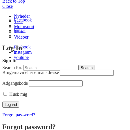
Back to Top
Close
Nyheder
Facebook
Tests
Motorsport
Email
Teknik
Videoer
Log In
facebook
instagram
youtube
Sign In
Search for:
Search
Brugernavn eller e-mailadresse
Adgangskode
Husk mig
Forgot password?
Forgot password?