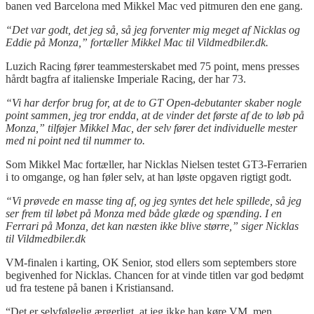
banen ved Barcelona med Mikkel Mac ved pitmuren den ene gang.
“Det var godt, det jeg så, så jeg forventer mig meget af Nicklas og
Eddie på Monza,” fortæller Mikkel Mac til Vildmedbiler.dk.
Luzich Racing fører teammesterskabet med 75 point, mens presses
hårdt bagfra af italienske Imperiale Racing, der har 73.
“Vi har derfor brug for, at de to GT Open-debutanter skaber nogle
point sammen, jeg tror endda, at de vinder det første af de to løb på
Monza,” tilføjer Mikkel Mac, der selv fører det individuelle mester
med ni point ned til nummer to.
Som Mikkel Mac fortæller, har Nicklas Nielsen testet GT3-Ferrarien
i to omgange, og han føler selv, at han løste opgaven rigtigt godt.
“Vi prøvede en masse ting af, og jeg syntes det hele spillede, så jeg
ser frem til løbet på Monza med både glæde og spænding. I en
Ferrari på Monza, det kan næsten ikke blive større,” siger Nicklas
til Vildmedbiler.dk
VM-finalen i karting, OK Senior, stod ellers som septembers store
begivenhed for Nicklas. Chancen for at vinde titlen var god bedømt
ud fra testene på banen i Kristiansand.
“Det er selvfølgelig ærgerligt, at jeg ikke han køre VM, men