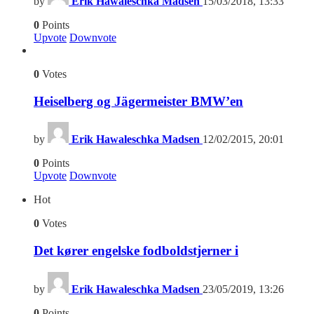
by
Erik Hawaleschka Madsen
15/03/2018, 13:33
0
Points
Upvote
Downvote
0
Votes
Heiselberg og Jägermeister BMW’en
by
Erik Hawaleschka Madsen
12/02/2015, 20:01
0
Points
Upvote
Downvote
Hot
0
Votes
Det kører engelske fodboldstjerner i
by
Erik Hawaleschka Madsen
23/05/2019, 13:26
0
Points