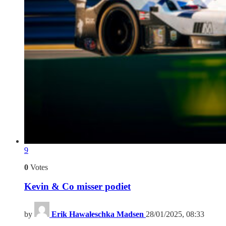
9
0
Votes
Kevin & Co misser podiet
by
Erik Hawaleschka Madsen
28/01/2025, 08:33