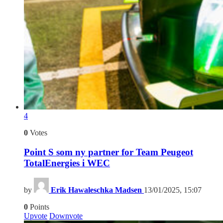
4
0
Votes
Point S som ny partner for Team Peugeot
TotalEnergies i WEC
by
Erik Hawaleschka Madsen
13/01/2025, 15:07
0
Points
Upvote
Downvote