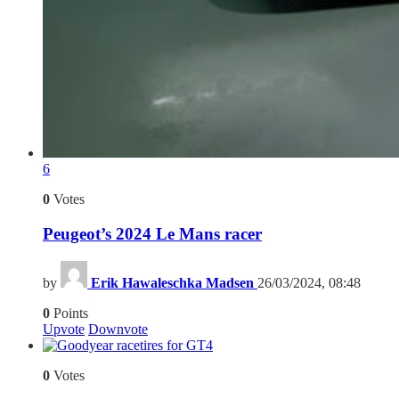
6
0
Votes
Peugeot’s 2024 Le Mans racer
by
Erik Hawaleschka Madsen
26/03/2024, 08:48
0
Points
Upvote
Downvote
4
0
Votes