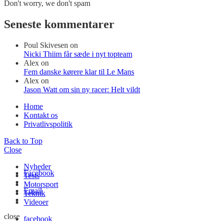
Don't worry, we don't spam
Seneste kommentarer
Poul Skivesen
on
Nicki Thiim får sæde i nyt topteam
Alex
on
Fem danske kørere klar til Le Mans
Alex
on
Jason Watt om sin ny racer: Helt vildt
Home
Kontakt os
Privatlivspolitik
Back to Top
Close
Nyheder
Facebook
Tests
Motorsport
Email
Teknik
Videoer
close
facebook