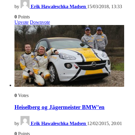
by
Erik Hawaleschka Madsen
15/03/2018, 13:33
0
Points
Upvote
Downvote
0
Votes
Heiselberg og Jägermeister BMW’en
by
Erik Hawaleschka Madsen
12/02/2015, 20:01
0
Points