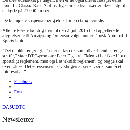
De blev udelukket på dagen, men er nu også blevet frataget deres
point fra Classic Race Aarhus, ligesom de hver især er blevet idømt
en bøde på 25.000 kroner.
De betingede suspensioner gælder for en etårig periode.
Alle tre kørere har dog frem til den 2. juli 2015 til at appellerede
afgørelserne til Amatør- og Ordensudvalget under Dansk Automobil
Sports Union.
”Det er altid ærgerligt, når der er kørere, som bliver ikendt strenge
straffe,” siger DTC-promotor Peter Elgaard. ”Men vi har ikke blot et
sportsligt reglement, men også et teknisk reglement, og begge skal
overholdes. Det er essensen i afviklingen af serien, så vi kan få et
fair resultat.”
Facebook
Email
DASU
DTC
Newsletter