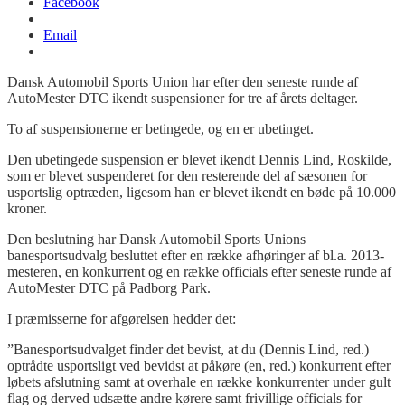
Facebook
Email
Dansk Automobil Sports Union har efter den seneste runde af
AutoMester DTC ikendt suspensioner for tre af årets deltager.
To af suspensionerne er betingede, og en er ubetinget.
Den ubetingede suspension er blevet ikendt Dennis Lind, Roskilde,
som er blevet suspenderet for den resterende del af sæsonen for
usportslig optræden, ligesom han er blevet ikendt en bøde på 10.000
kroner.
Den beslutning har Dansk Automobil Sports Unions
banesportsudvalg besluttet efter en række afhøringer af bl.a. 2013-
mesteren, en konkurrent og en række officials efter seneste runde af
AutoMester DTC på Padborg Park.
I præmisserne for afgørelsen hedder det:
”Banesportsudvalget finder det bevist, at du (Dennis Lind, red.)
optrådte usportsligt ved bevidst at påkøre (en, red.) konkurrent efter
løbets afslutning samt at overhale en række konkurrenter under gult
flag og derved udsætte andre kørere samt frivillige officials for