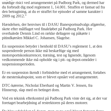
unødige risici ved arrangementet på Padborg Park, og dermed har
du forbrudt dig mod reglement 1, 14.001. Straffen er fastsat ud fra
den betragtning, at du er straffet for episoder af samme karakter i
2009 og 2012.”
Hændelsen, der henvises til i DASU Banesportsudvalgs afgørelse,
skete efter målflaget ved finaleløbet på Padborg Park. Her
overhalede Dennis Lind en række deltagere og påkørte i
pitindkørslen Mikkel C. Johansen, Slagelse.
En suspension betyder i henhold til DASU’s reglement 1, at den
suspenderede person ikke må beskæftige sig med
motorsportskonkurrencer, træning, test og lignende, ligesom
vedkommende ikke må opholde sig i pit- og depot-områder i
suspensionsperioden.
Er en suspension ikendt i forbindelse med et arrangement, fortabes
de mesterskabspoint, som er blevet opnået ved arrangementet.
DTC-kørerne, Nicholai Eberhard og Martin V. Jensen, fra
Hinnerup, slap med en betinget dom.
Ved en teknisk efterkontrol på Padborg Park viste det sig, at der var
foretaget bearbejdning af restrektoren på deres motorer.