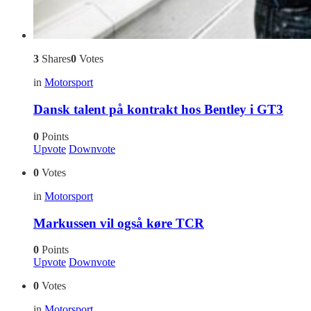
3
Shares
0
Votes
in
Motorsport
Dansk talent på kontrakt hos Bentley i GT3
0
Points
Upvote
Downvote
0
Votes
in
Motorsport
Markussen vil også køre TCR
0
Points
Upvote
Downvote
0
Votes
in
Motorsport