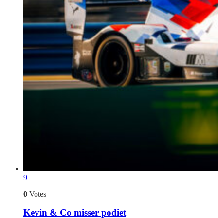
9
0
Votes
Kevin & Co misser podiet