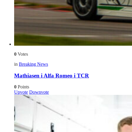
0
Votes
in
Breaking News
Mathiasen i Alfa Romeo i TCR
0
Points
Upvote
Downvote