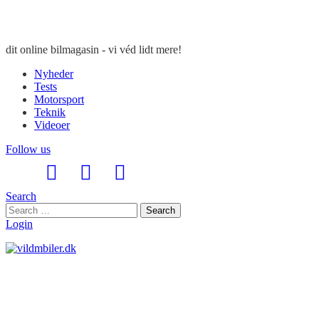
dit online bilmagasin - vi véd lidt mere!
Nyheder
Tests
Motorsport
Teknik
Videoer
Follow us
Search
Search
Search
for:
Login