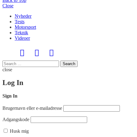
Back to Top
Close
Nyheder
Tests
Motorsport
Teknik
Videoer
Search
Search
for:
close
Log In
Sign In
Brugernavn eller e-mailadresse
Adgangskode
Husk mig