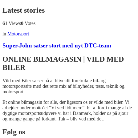
Latest stories
61
Views
0
Votes
in
Motorsport
Super-John satser stort med nyt DTC-team
ONLINE BILMAGASIN | VILD MED
BILER
Vild med Biler satser på at blive dit foretrukne bil- og
motorsportssite med det rette mix af bilnyheder, tests, teknik og
motorsport.
Et online bilmagasin for alle, der ligesom os er vilde med biler. Vi
arbejder under motto’et “Vi ved lidt mere”, bl. a. fordi mange af de
dygtige motorsportsudøvere vi har i Danmark, holder os på ajour –
og mange gange på forkant. Tak – bliv ved med det.
Følg os