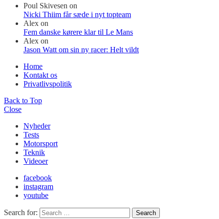
Poul Skivesen
on
Nicki Thiim får sæde i nyt topteam
Alex
on
Fem danske kørere klar til Le Mans
Alex
on
Jason Watt om sin ny racer: Helt vildt
Home
Kontakt os
Privatlivspolitik
Back to Top
Close
Nyheder
Tests
Motorsport
Teknik
Videoer
facebook
instagram
youtube
Search for:
Search