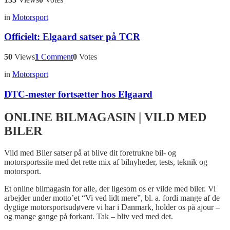
in
Motorsport
Officielt: Elgaard satser på TCR
50
Views
1
Comment
0
Votes
in
Motorsport
DTC-mester fortsætter hos Elgaard
ONLINE BILMAGASIN | VILD MED
BILER
Vild med Biler satser på at blive dit foretrukne bil- og
motorsportssite med det rette mix af bilnyheder, tests, teknik og
motorsport.
Et online bilmagasin for alle, der ligesom os er vilde med biler. Vi
arbejder under motto’et “Vi ved lidt mere”, bl. a. fordi mange af de
dygtige motorsportsudøvere vi har i Danmark, holder os på ajour –
og mange gange på forkant. Tak – bliv ved med det.