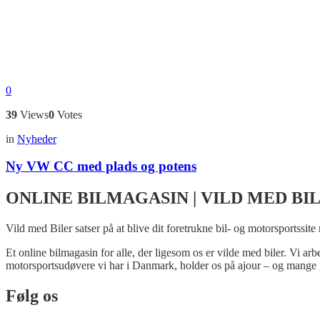
0
39
Views
0
Votes
in
Nyheder
Ny VW CC med plads og potens
ONLINE BILMAGASIN | VILD MED BI
Vild med Biler satser på at blive dit foretrukne bil- og motorsportssite
Et online bilmagasin for alle, der ligesom os er vilde med biler. Vi ar
motorsportsudøvere vi har i Danmark, holder os på ajour – og mange 
Følg os