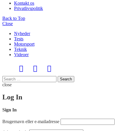
Kontakt os
Privatlivspolitik
Back to Top
Close
Nyheder
Tests
Motorsport
Teknik
Videoer
Search
Search
for:
close
Log In
Sign In
Brugernavn eller e-mailadresse