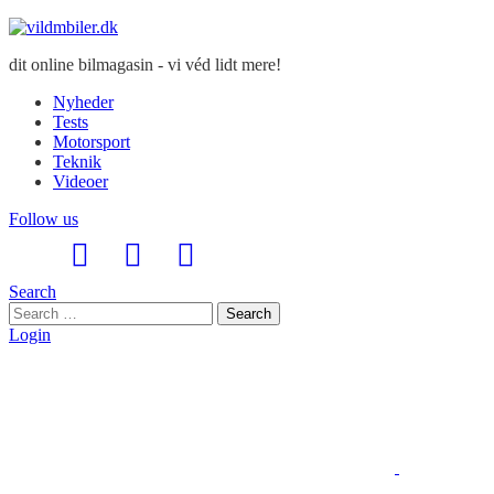
dit online bilmagasin - vi véd lidt mere!
Nyheder
Tests
Motorsport
Teknik
Videoer
Follow us
Search
Search
Search
for:
Login