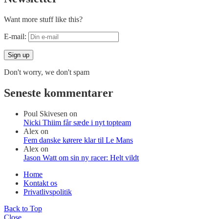
Want more stuff like this?
E-mail:
Don't worry, we don't spam
Seneste kommentarer
Poul Skivesen
on
Nicki Thiim får sæde i nyt topteam
Alex
on
Fem danske kørere klar til Le Mans
Alex
on
Jason Watt om sin ny racer: Helt vildt
Home
Kontakt os
Privatlivspolitik
Back to Top
Close