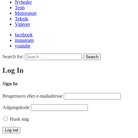
Nyheder
Tests
Motorsport
Teknik
Videoer
facebook
instagram
youtube
Search for:
Search
Log In
Sign In
Brugernavn eller e-mailadresse
Adgangskode
Husk mig