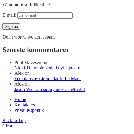
Want more stuff like this?
E-mail:
Don't worry, we don't spam
Seneste kommentarer
Poul Skivesen
on
Nicki Thiim får sæde i nyt topteam
Alex
on
Fem danske kørere klar til Le Mans
Alex
on
Jason Watt om sin ny racer: Helt vildt
Home
Kontakt os
Privatlivspolitik
Back to Top
Close