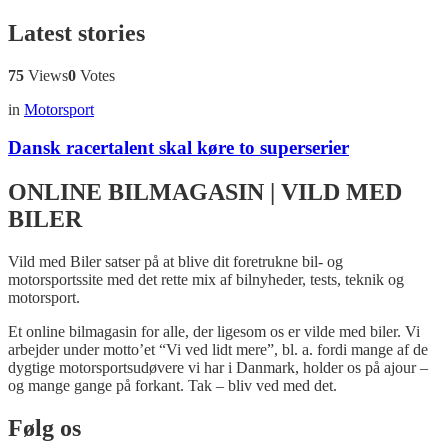
Latest stories
75
Views
0
Votes
in
Motorsport
Dansk racertalent skal køre to superserier
ONLINE BILMAGASIN | VILD MED
BILER
Vild med Biler satser på at blive dit foretrukne bil- og
motorsportssite med det rette mix af bilnyheder, tests, teknik og
motorsport.
Et online bilmagasin for alle, der ligesom os er vilde med biler. Vi
arbejder under motto’et “Vi ved lidt mere”, bl. a. fordi mange af de
dygtige motorsportsudøvere vi har i Danmark, holder os på ajour –
og mange gange på forkant. Tak – bliv ved med det.
Følg os