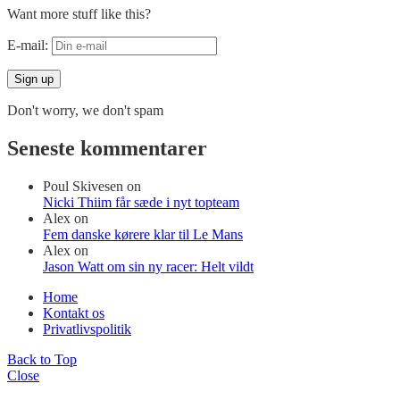
Want more stuff like this?
E-mail:
Don't worry, we don't spam
Seneste kommentarer
Poul Skivesen
on
Nicki Thiim får sæde i nyt topteam
Alex
on
Fem danske kørere klar til Le Mans
Alex
on
Jason Watt om sin ny racer: Helt vildt
Home
Kontakt os
Privatlivspolitik
Back to Top
Close