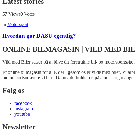
Latest stories
57
Views
0
Votes
in
Motorsport
Hvordan gør DASU egentlig?
ONLINE BILMAGASIN | VILD MED BI
Vild med Biler satser på at blive dit foretrukne bil- og motorsportssite
Et online bilmagasin for alle, der ligesom os er vilde med biler. Vi ar
motorsportsudøvere vi har i Danmark, holder os på ajour – og mange 
Følg os
facebook
instagram
youtube
Newsletter