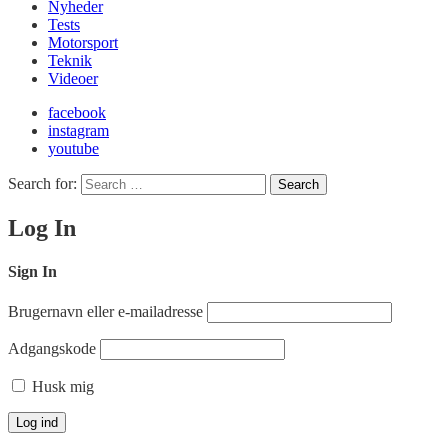
Nyheder
Tests
Motorsport
Teknik
Videoer
facebook
instagram
youtube
Search for:
Search
Log In
Sign In
Brugernavn eller e-mailadresse
Adgangskode
Husk mig