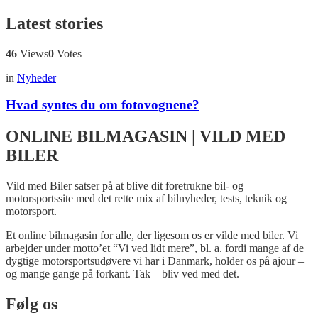
Latest stories
46
Views
0
Votes
in
Nyheder
Hvad syntes du om fotovognene?
ONLINE BILMAGASIN | VILD MED
BILER
Vild med Biler satser på at blive dit foretrukne bil- og
motorsportssite med det rette mix af bilnyheder, tests, teknik og
motorsport.
Et online bilmagasin for alle, der ligesom os er vilde med biler. Vi
arbejder under motto’et “Vi ved lidt mere”, bl. a. fordi mange af de
dygtige motorsportsudøvere vi har i Danmark, holder os på ajour –
og mange gange på forkant. Tak – bliv ved med det.
Følg os