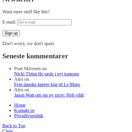
Want more stuff like this?
E-mail:
Don't worry, we don't spam
Seneste kommentarer
Poul Skivesen
on
Nicki Thiim får sæde i nyt topteam
Alex
on
Fem danske kørere klar til Le Mans
Alex
on
Jason Watt om sin ny racer: Helt vildt
Home
Kontakt os
Privatlivspolitik
Back to Top
Close