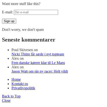
Want more stuff like this?
E-mail:
Don't worry, we don't spam
Seneste kommentarer
Poul Skivesen
on
Nicki Thiim får sæde i nyt topteam
Alex
on
Fem danske kørere klar til Le Mans
Alex
on
Jason Watt om sin ny racer: Helt vildt
Home
Kontakt os
Privatlivspolitik
Back to Top
Close