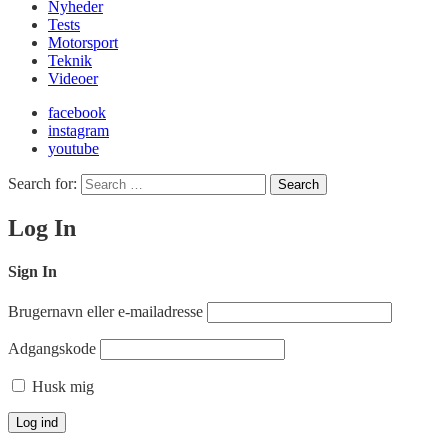
Nyheder
Tests
Motorsport
Teknik
Videoer
facebook
instagram
youtube
Search for:
Search
Log In
Sign In
Brugernavn eller e-mailadresse
Adgangskode
Husk mig