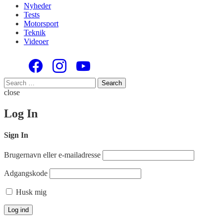
Nyheder
Tests
Motorsport
Teknik
Videoer
Search
Search
for:
close
Log In
Sign In
Brugernavn eller e-mailadresse
Adgangskode
Husk mig