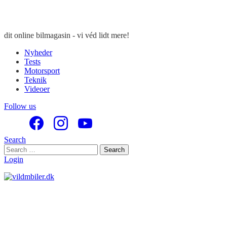
dit online bilmagasin - vi véd lidt mere!
Nyheder
Tests
Motorsport
Teknik
Videoer
Follow us
Search
Search
Search
for:
Login