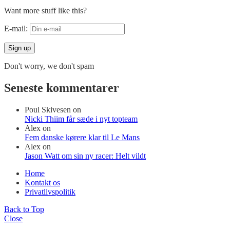
Want more stuff like this?
E-mail:
Don't worry, we don't spam
Seneste kommentarer
Poul Skivesen
on
Nicki Thiim får sæde i nyt topteam
Alex
on
Fem danske kørere klar til Le Mans
Alex
on
Jason Watt om sin ny racer: Helt vildt
Home
Kontakt os
Privatlivspolitik
Back to Top
Close