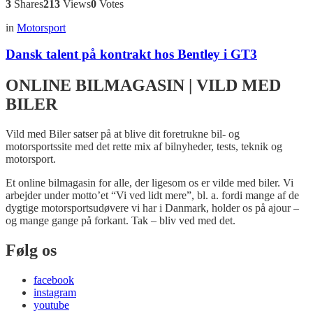
3
Shares
213
Views
0
Votes
in
Motorsport
Dansk talent på kontrakt hos Bentley i GT3
ONLINE BILMAGASIN | VILD MED
BILER
Vild med Biler satser på at blive dit foretrukne bil- og
motorsportssite med det rette mix af bilnyheder, tests, teknik og
motorsport.
Et online bilmagasin for alle, der ligesom os er vilde med biler. Vi
arbejder under motto’et “Vi ved lidt mere”, bl. a. fordi mange af de
dygtige motorsportsudøvere vi har i Danmark, holder os på ajour –
og mange gange på forkant. Tak – bliv ved med det.
Følg os
facebook
instagram
youtube