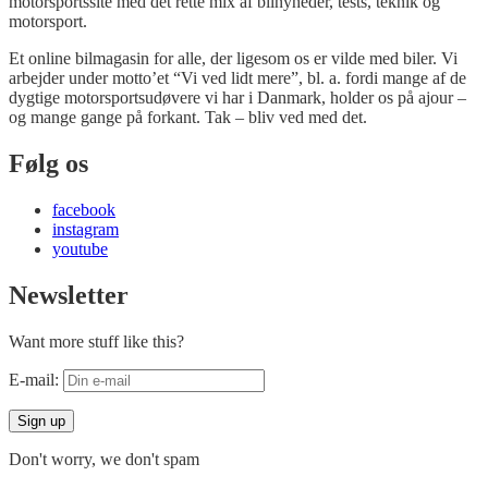
motorsportssite med det rette mix af bilnyheder, tests, teknik og
motorsport.
Et online bilmagasin for alle, der ligesom os er vilde med biler. Vi
arbejder under motto’et “Vi ved lidt mere”, bl. a. fordi mange af de
dygtige motorsportsudøvere vi har i Danmark, holder os på ajour –
og mange gange på forkant. Tak – bliv ved med det.
Følg os
facebook
instagram
youtube
Newsletter
Want more stuff like this?
E-mail:
Don't worry, we don't spam