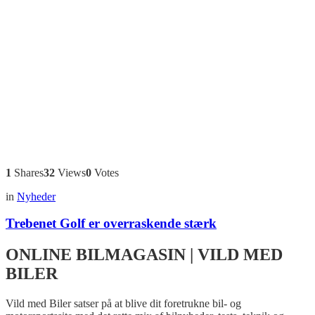
1
Shares
32
Views
0
Votes
in
Nyheder
Trebenet Golf er overraskende stærk
ONLINE BILMAGASIN | VILD MED
BILER
Vild med Biler satser på at blive dit foretrukne bil- og