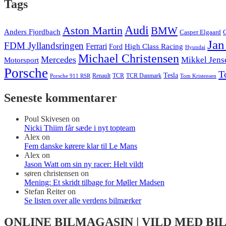
Tags
Audi
Aston Martin
BMW
Anders Fjordbach
Casper Elgaard
C
Jan
FDM Jyllandsringen
Ferrari
High Class Racing
Ford
Hyundai
Michael Christensen
Mercedes
Mikkel Jens
Motorsport
Porsche
T
Tesla
Renault
TCR
TCR Danmark
Tom Kristensen
Porsche 911 RSR
Seneste kommentarer
Poul Skivesen
on
Nicki Thiim får sæde i nyt topteam
Alex
on
Fem danske kørere klar til Le Mans
Alex
on
Jason Watt om sin ny racer: Helt vildt
søren christensen
on
Mening: Et skridt tilbage for Møller Madsen
Stefan Reiter
on
Se listen over alle verdens bilmærker
ONLINE BILMAGASIN | VILD MED BI