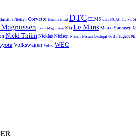
DTC
Corvette
ELMS
F1 - Fo
hristina Nielsen
Dennis Lind
Euro NCAP
 Magnussen
Le Mans
Marco Sørensen
Kia
M
Kevin Magnussen
Nicki Thiim
en
Nicklas Nielsen
Nissan
Nissan Qashqai
Peugeot
Opel
Plu
WEC
oyota
Volkswagen
Volvo
LER