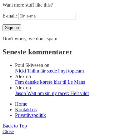
Want more stuff like this?
E-mail:
Don't worry, we don't spam
Seneste kommentarer
Poul Skivesen
on
Nicki Thiim får sæde i nyt topteam
Alex
on
Fem danske kørere klar til Le Mans
Alex
on
Jason Watt om sin ny racer: Helt vildt
Home
Kontakt os
Privatlivspolitik
Back to Top
Close