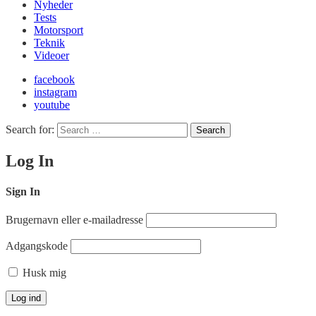
Nyheder
Tests
Motorsport
Teknik
Videoer
facebook
instagram
youtube
Search for:
Search
Log In
Sign In
Brugernavn eller e-mailadresse
Adgangskode
Husk mig