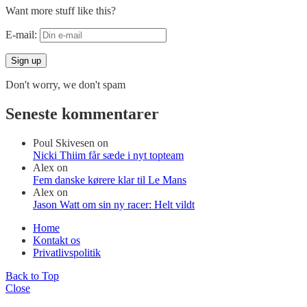
Want more stuff like this?
E-mail:
Don't worry, we don't spam
Seneste kommentarer
Poul Skivesen
on
Nicki Thiim får sæde i nyt topteam
Alex
on
Fem danske kørere klar til Le Mans
Alex
on
Jason Watt om sin ny racer: Helt vildt
Home
Kontakt os
Privatlivspolitik
Back to Top
Close