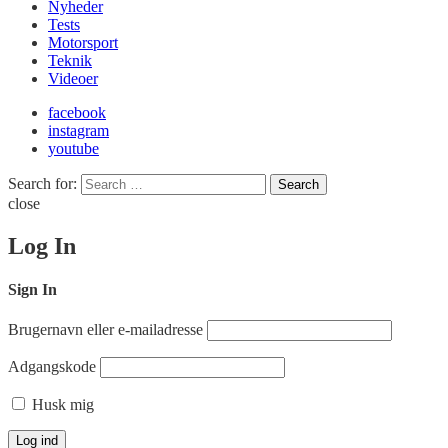
Nyheder
Tests
Motorsport
Teknik
Videoer
facebook
instagram
youtube
Search for:
Search
close
Log In
Sign In
Brugernavn eller e-mailadresse
Adgangskode
Husk mig