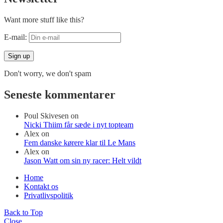
Want more stuff like this?
E-mail:
Don't worry, we don't spam
Seneste kommentarer
Poul Skivesen
on
Nicki Thiim får sæde i nyt topteam
Alex
on
Fem danske kørere klar til Le Mans
Alex
on
Jason Watt om sin ny racer: Helt vildt
Home
Kontakt os
Privatlivspolitik
Back to Top
Close