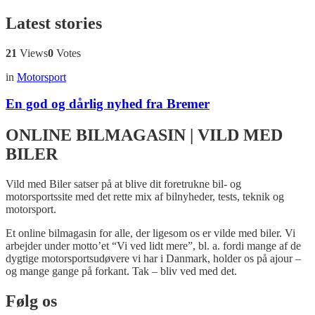
Latest stories
21
Views
0
Votes
in
Motorsport
En god og dårlig nyhed fra Bremer
ONLINE BILMAGASIN | VILD MED
BILER
Vild med Biler satser på at blive dit foretrukne bil- og
motorsportssite med det rette mix af bilnyheder, tests, teknik og
motorsport.
Et online bilmagasin for alle, der ligesom os er vilde med biler. Vi
arbejder under motto’et “Vi ved lidt mere”, bl. a. fordi mange af de
dygtige motorsportsudøvere vi har i Danmark, holder os på ajour –
og mange gange på forkant. Tak – bliv ved med det.
Følg os