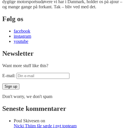
dygtige motorsportsudøvere vi har i Danmark, holder os på ajour –
og mange gange på forkant. Tak – bliv ved med det.
Følg os
facebook
instagram
youtube
Newsletter
Want more stuff like this?
E-mail:
Don't worry, we don't spam
Seneste kommentarer
Poul Skivesen
on
Nicki Thiim får sæde i nyt topteam