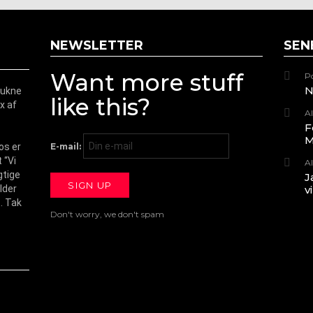
NEWSLETTER
SEN
Want more stuff
Po
N
trukne
like this?
x af
Al
F
M
os er
E-mail:
 “Vi
Al
gtige
J
lder
v
. Tak
Don't worry, we don't spam