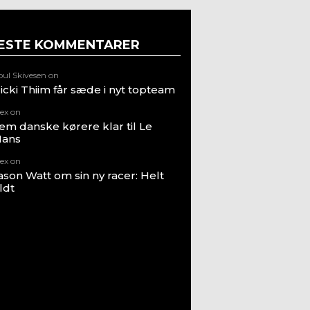
ESTE KOMMENTARER
ul Skivesen
on
icki Thiim får sæde i nyt topteam
ex
on
em danske kørere klar til Le
ans
ex
on
ason Watt om sin ny racer: Helt
ildt