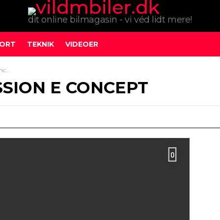
dit online bilmagasin - vi véd lidt mere!
ORT
TEKNIK
VIDEOER
ept
SSION E CONCEPT
0