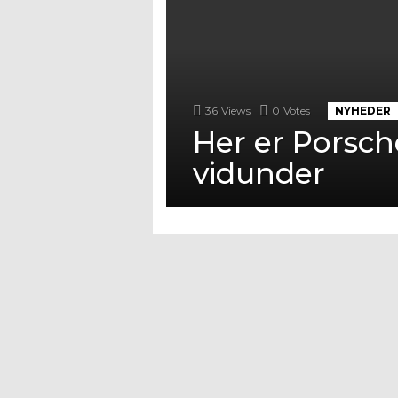
36
Views
0
Votes
NYHEDER
Her er Porsch
vidunder