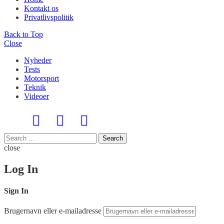
Kontakt os
Privatlivspolitik
Back to Top
Close
Nyheder
Tests
Motorsport
Teknik
Videoer
Search
Search
for:
close
Log In
Sign In
Brugernavn eller e-mailadresse