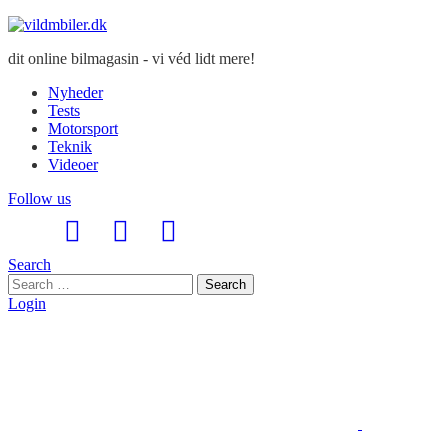
dit online bilmagasin - vi véd lidt mere!
Nyheder
Tests
Motorsport
Teknik
Videoer
Follow us
Search
Search
Search
for:
Login