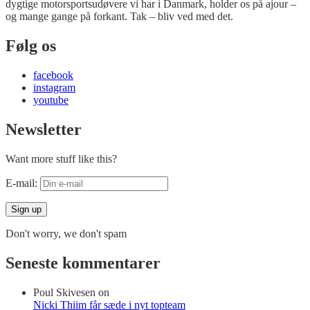
dygtige motorsportsudøvere vi har i Danmark, holder os på ajour –
og mange gange på forkant. Tak – bliv ved med det.
Følg os
facebook
instagram
youtube
Newsletter
Want more stuff like this?
E-mail:
Don't worry, we don't spam
Seneste kommentarer
Poul Skivesen
on
Nicki Thiim får sæde i nyt topteam