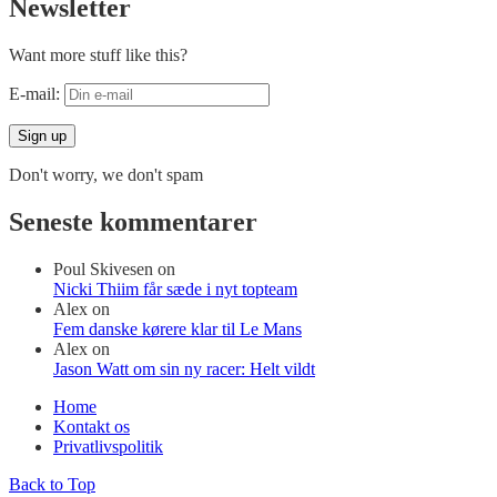
Newsletter
Want more stuff like this?
E-mail:
Don't worry, we don't spam
Seneste kommentarer
Poul Skivesen
on
Nicki Thiim får sæde i nyt topteam
Alex
on
Fem danske kørere klar til Le Mans
Alex
on
Jason Watt om sin ny racer: Helt vildt
Home
Kontakt os
Privatlivspolitik
Back to Top