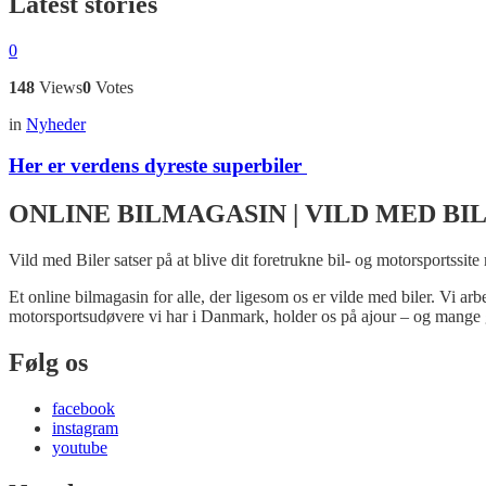
Latest stories
0
148
Views
0
Votes
in
Nyheder
Her er verdens dyreste superbiler
ONLINE BILMAGASIN | VILD MED BI
Vild med Biler satser på at blive dit foretrukne bil- og motorsportssite
Et online bilmagasin for alle, der ligesom os er vilde med biler. Vi ar
motorsportsudøvere vi har i Danmark, holder os på ajour – og mange 
Følg os
facebook
instagram
youtube