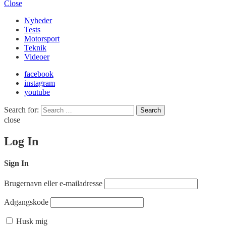
Close
Nyheder
Tests
Motorsport
Teknik
Videoer
facebook
instagram
youtube
Search for:
Search
close
Log In
Sign In
Brugernavn eller e-mailadresse
Adgangskode
Husk mig