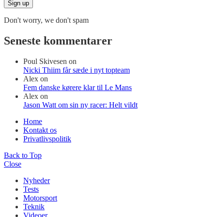
Don't worry, we don't spam
Seneste kommentarer
Poul Skivesen
on
Nicki Thiim får sæde i nyt topteam
Alex
on
Fem danske kørere klar til Le Mans
Alex
on
Jason Watt om sin ny racer: Helt vildt
Home
Kontakt os
Privatlivspolitik
Back to Top
Close
Nyheder
Tests
Motorsport
Teknik
Videoer