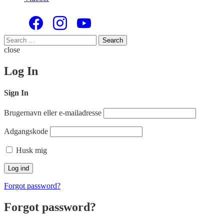
Search
Search
for:
close
Log In
Sign In
Brugernavn eller e-mailadresse
Adgangskode
Husk mig
Forgot password?
Forgot password?