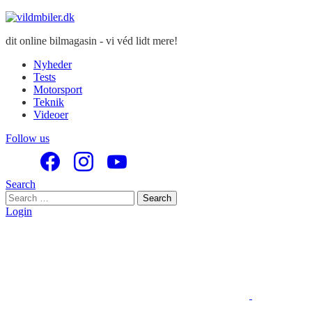
dit online bilmagasin - vi véd lidt mere!
Nyheder
Tests
Motorsport
Teknik
Videoer
Follow us
Search
Search
Search
for:
Login