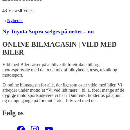
43
Views
0
Votes
in
Nyheder
Ny Toyota Supra sælges på nettet – nu
ONLINE BILMAGASIN | VILD MED
BILER
Vild med Biler satser på at blive dit foretrukne bil- og
motorsportssite med det rette mix af bilnyheder, tests, teknik og
motorsport.
Et online bilmagasin for alle, der ligesom os er vilde med biler. Vi
arbejder under motto’et “Vi ved lidt mere”, bl. a. fordi mange af de
dygtige motorsportsudøvere vi har i Danmark, holder os på ajour –
og mange gange på forkant. Tak – bliv ved med det.
Følg os