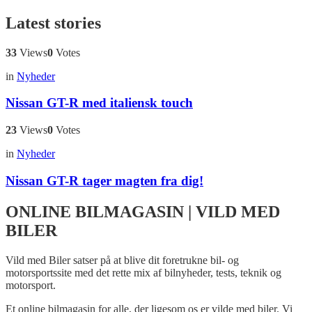
Latest stories
33
Views
0
Votes
in
Nyheder
Nissan GT-R med italiensk touch
23
Views
0
Votes
in
Nyheder
Nissan GT-R tager magten fra dig!
ONLINE BILMAGASIN | VILD MED
BILER
Vild med Biler satser på at blive dit foretrukne bil- og
motorsportssite med det rette mix af bilnyheder, tests, teknik og
motorsport.
Et online bilmagasin for alle, der ligesom os er vilde med biler. Vi