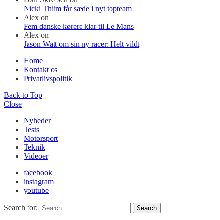
Nicki Thiim får sæde i nyt topteam
Alex
on
Fem danske kørere klar til Le Mans
Alex
on
Jason Watt om sin ny racer: Helt vildt
Home
Kontakt os
Privatlivspolitik
Back to Top
Close
Nyheder
Tests
Motorsport
Teknik
Videoer
facebook
instagram
youtube
Search for:
Search