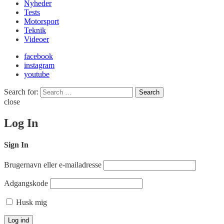
Nyheder
Tests
Motorsport
Teknik
Videoer
facebook
instagram
youtube
Search for:
Search
close
Log In
Sign In
Brugernavn eller e-mailadresse
Adgangskode
Husk mig