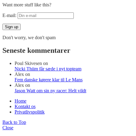
Want more stuff like this?
E-mail:
Don't worry, we don't spam
Seneste kommentarer
Poul Skivesen
on
Nicki Thiim får sæde i nyt topteam
Alex
on
Fem danske kørere klar til Le Mans
Alex
on
Jason Watt om sin ny racer: Helt vildt
Home
Kontakt os
Privatlivspolitik
Back to Top
Close