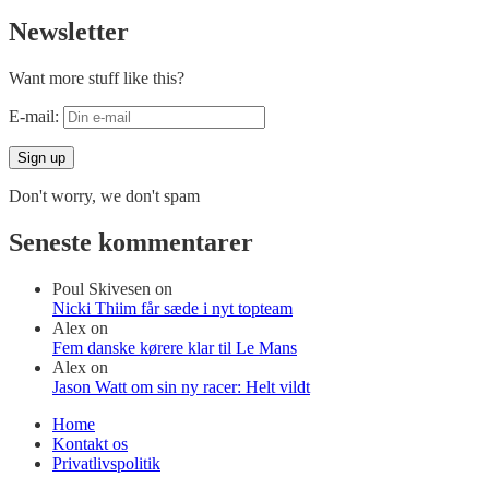
Newsletter
Want more stuff like this?
E-mail:
Don't worry, we don't spam
Seneste kommentarer
Poul Skivesen
on
Nicki Thiim får sæde i nyt topteam
Alex
on
Fem danske kørere klar til Le Mans
Alex
on
Jason Watt om sin ny racer: Helt vildt
Home
Kontakt os
Privatlivspolitik