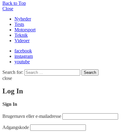
Back to Top
Close
Nyheder
Tests
Motorsport
Teknik
Videoer
facebook
instagram
youtube
Search for:
Search
close
Log In
Sign In
Brugernavn eller e-mailadresse
Adgangskode