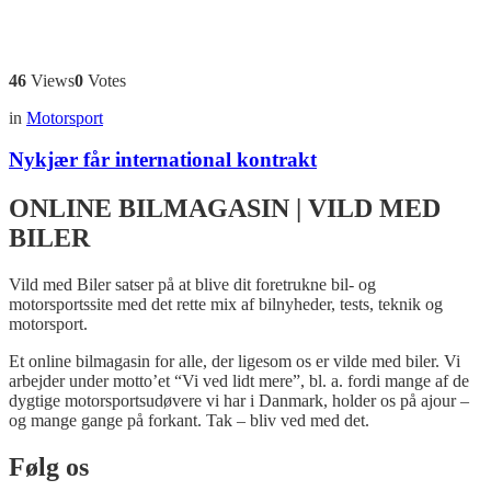
46
Views
0
Votes
in
Motorsport
Nykjær får international kontrakt
ONLINE BILMAGASIN | VILD MED
BILER
Vild med Biler satser på at blive dit foretrukne bil- og
motorsportssite med det rette mix af bilnyheder, tests, teknik og
motorsport.
Et online bilmagasin for alle, der ligesom os er vilde med biler. Vi
arbejder under motto’et “Vi ved lidt mere”, bl. a. fordi mange af de
dygtige motorsportsudøvere vi har i Danmark, holder os på ajour –
og mange gange på forkant. Tak – bliv ved med det.
Følg os